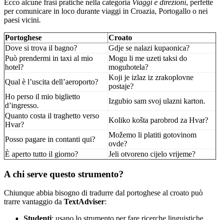
Ecco alcune frasi pratiche nella categoria
Viaggi e direzioni
, perfette
per comunicare in loco durante viaggi in Croazia, Portogallo o nei
paesi vicini.
Portoghese
Croato
Dove si trova il bagno?
Gdje se nalazi kupaonica?
Può prendermi in taxi al mio
Mogu li me uzeti taksi do
hotel?
moguhotela?
Koji je izlaz iz zrakoplovne
Qual è l’uscita dell’aeroporto?
postaje?
Ho perso il mio biglietto
Izgubio sam svoj ulazni karton.
d’ingresso.
Quanto costa il traghetto verso
Koliko košta parobrod za Hvar?
Hvar?
Možemo li platiti gotovinom
Posso pagare in contanti qui?
ovde?
È aperto tutto il giorno?
Jeli otvoreno cijelo vrijeme?
A chi serve questo strumento?
Chiunque abbia bisogno di tradurre dal portoghese al croato può
trarre vantaggio da
TextAdviser
:
Studenti
: usano lo strumento per fare ricerche linguistiche,