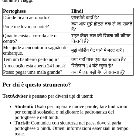
durante i viaggi:
Portoghese
Hindi
Dónde fica o aeroporto?
एयरपोर्ट कहाँ है?
क्या आप मुझे होटल तक ले जा सकते
Pode me levar ao hotel?
हैं?
Quanto custa a corrida até o
शहर केंद्र तक की रिक्शा की कीमत
centro?
कितनी है?
Me ajude a encontrar o saguão de
मुझे बोर्डिंग गेट पाने में मदद करें।
embarque.
Tem um banheiro perto aqui?
क्या यहाँ पास एक बathroom है?
A recepção está aberta 24 horas?
रिसेप्शन 24 घंटे खुला है?
Posso pegar uma mala grande?
क्या मैं एक बड़ी बैग ले सकता हूँ?
Per chi è questo strumento?
TextAdviser
è pensato per diversi tipi di utenti:
Studenti:
Usalo per imparare nuove parole, fare traduzioni
per compiti scolastici o migliorare la padronanza del
portoghese e dell’hindi.
Turisti:
Comunica con sicurezza nei paesi dove si parla
portoghese o hindi. Ottieni informazioni essenziali in tempo
reale.