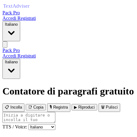
Pack Pro
Accedi
Registrati
Italiano
Pack Pro
Accedi
Registrati
Italiano
Contatore di paragrafi gratuito
📋 Incolla
📑 Copia
🎙 Registra
▶ Riproduci
🗑 Pulisci
TTS / Voice: