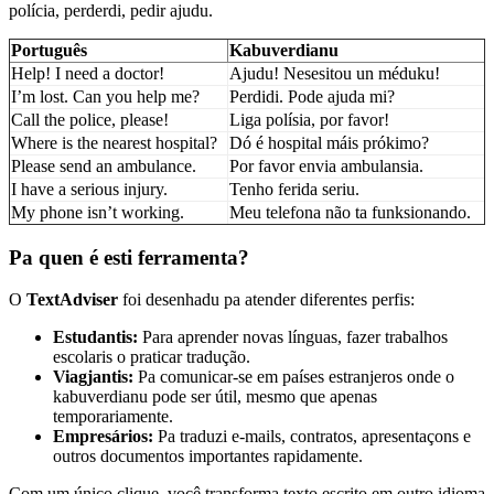
polícia, perderdi, pedir ajudu.
Português
Kabuverdianu
Help! I need a doctor!
Ajudu! Nesesitou un méduku!
I’m lost. Can you help me?
Perdidi. Pode ajuda mi?
Call the police, please!
Liga polísia, por favor!
Where is the nearest hospital?
Dó é hospital máis prókimo?
Please send an ambulance.
Por favor envia ambulansia.
I have a serious injury.
Tenho ferida seriu.
My phone isn’t working.
Meu telefona não ta funksionando.
Pa quen é esti ferramenta?
O
TextAdviser
foi desenhadu pa atender diferentes perfis:
Estudantis:
Para aprender novas línguas, fazer trabalhos
escolaris o praticar tradução.
Viagjantis:
Pa comunicar-se em países estranjeros onde o
kabuverdianu pode ser útil, mesmo que apenas
temporariamente.
Empresários:
Pa traduzi e-mails, contratos, apresentaçons e
outros documentos importantes rapidamente.
Com um único clique, você transforma texto escrito em outro idioma