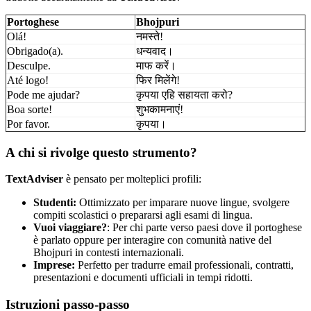
Portoghese
Bhojpuri
Olá!
नमस्ते!
Obrigado(a).
धन्यवाद।
Desculpe.
माफ करें।
Até logo!
फिर मिलेंगे!
Pode me ajudar?
कृपया एहि सहायता करो?
Boa sorte!
शुभकामनाएं!
Por favor.
कृपया।
A chi si rivolge questo strumento?
TextAdviser
è pensato per molteplici profili:
Studenti:
Ottimizzato per imparare nuove lingue, svolgere
compiti scolastici o prepararsi agli esami di lingua.
Vuoi viaggiare?
: Per chi parte verso paesi dove il portoghese
è parlato oppure per interagire con comunità native del
Bhojpuri in contesti internazionali.
Imprese:
Perfetto per tradurre email professionali, contratti,
presentazioni e documenti ufficiali in tempi ridotti.
Istruzioni passo-passo