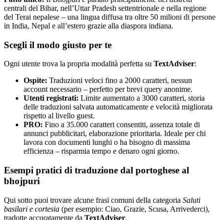
centrali del Bihar, nell’Uttar Pradesh settentrionale e nella regione
del Terai nepalese – una lingua diffusa tra oltre 50 milioni di persone
in India, Nepal e all’estero grazie alla diaspora indiana.
Scegli il modo giusto per te
Ogni utente trova la propria modalità perfetta su
TextAdviser
:
Ospite:
Traduzioni veloci fino a 2000 caratteri, nessun
account necessario – perfetto per brevi query anonime.
Utenti registrati:
Limite aumentato a 3000 caratteri, storia
delle traduzioni salvata automaticamente e velocità migliorata
rispetto al livello guest.
PRO:
Fino a 35.000 caratteri consentiti, assenza totale di
annunci pubblicitari, elaborazione prioritaria. Ideale per chi
lavora con documenti lunghi o ha bisogno di massima
efficienza – risparmia tempo e denaro ogni giorno.
Esempi pratici di traduzione dal portoghese al
bhojpuri
Qui sotto puoi trovare alcune frasi comuni della categoria
Saluti
basilari e cortesia
(per esempio: Ciao, Grazie, Scusa, Arrivederci),
tradotte accuratamente da
TextAdviser
.