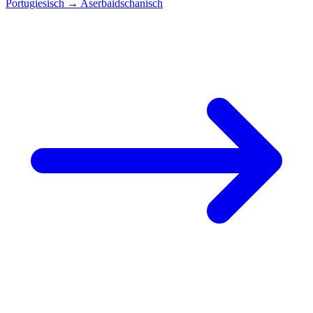
Portugiesisch
→
Aserbaidschanisch