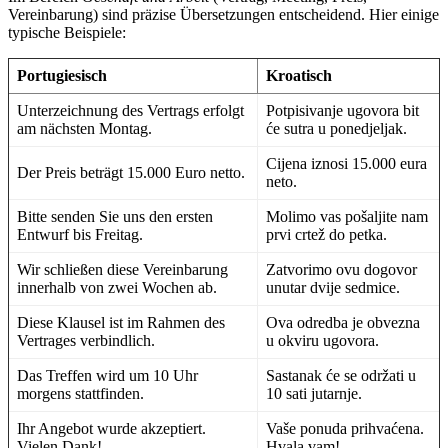
Vereinbarung) sind präzise Übersetzungen entscheidend. Hier einige
typische Beispiele:
Portugiesisch
Kroatisch
Unterzeichnung des Vertrags erfolgt
Potpisivanje ugovora bit
am nächsten Montag.
će sutra u ponedjeljak.
Cijena iznosi 15.000 eura
Der Preis beträgt 15.000 Euro netto.
neto.
Bitte senden Sie uns den ersten
Molimo vas pošaljite nam
Entwurf bis Freitag.
prvi crtež do petka.
Wir schließen diese Vereinbarung
Zatvorimo ovu dogovor
innerhalb von zwei Wochen ab.
unutar dvije sedmice.
Diese Klausel ist im Rahmen des
Ova odredba je obvezna
Vertrages verbindlich.
u okviru ugovora.
Das Treffen wird um 10 Uhr
Sastanak će se održati u
morgens stattfinden.
10 sati jutarnje.
Ihr Angebot wurde akzeptiert.
Vaše ponuda prihvaćena.
Vielen Dank!
Hvala vam!