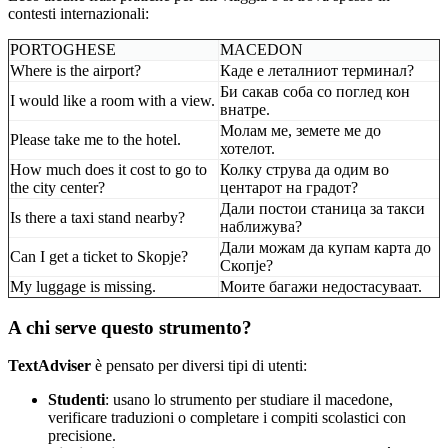
contesti internazionali:
PORTOGHESE
MACEDON
Where is the airport?
Каде е леталниот терминал?
Би сакав соба со поглед кон
I would like a room with a view.
внатре.
Молам ме, земете ме до
Please take me to the hotel.
хотелот.
How much does it cost to go to
Колку струва да одим во
the city center?
центарот на градот?
Дали постои станица за такси
Is there a taxi stand nearby?
наближува?
Дали можам да купам карта до
Can I get a ticket to Skopje?
Скопје?
My luggage is missing.
Моите багажи недостасуваат.
A chi serve questo strumento?
TextAdviser
è pensato per diversi tipi di utenti:
Studenti
: usano lo strumento per studiare il macedone,
verificare traduzioni o completare i compiti scolastici con
precisione.