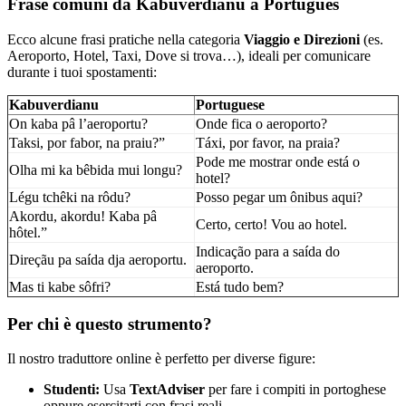
Frase comuni da Kabuverdianu a Português
Ecco alcune frasi pratiche nella categoria
Viaggio e Direzioni
(es.
Aeroporto, Hotel, Taxi, Dove si trova…), ideali per comunicare
durante i tuoi spostamenti:
Kabuverdianu
Portuguese
On kaba pâ l’aeroportu?
Onde fica o aeroporto?
Taksi, por fabor, na praiu?”
Táxi, por favor, na praia?
Pode me mostrar onde está o
Olha mi ka bêbida mui longu?
hotel?
Légu tchêki na rôdu?
Posso pegar um ônibus aqui?
Akordu, akordu! Kaba pâ
Certo, certo! Vou ao hotel.
hôtel.”
Indicação para a saída do
Direçãu pa saída dja aeroportu.
aeroporto.
Mas ti kabe sôfri?
Está tudo bem?
Per chi è questo strumento?
Il nostro traduttore online è perfetto per diverse figure:
Studenti:
Usa
TextAdviser
per fare i compiti in portoghese
oppure esercitarti con frasi reali.