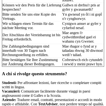
Ionawr.
Können wir den Preis für die Lieferung
Gallwn ni drefnu'r pris ar
besprechen?
gyfer y gwasanaeth?
Bitte senden Sie uns eine Kopie des
Yn gwneud yn ôl i ni gopî
Vertrags.
o'r cynghorwyr.
Wir schlagen einen Termin für das
Cynigwn amser ar gyfer y
nächste Meeting vor.
cyfarfod nesaf.
Mae angen i'r
Der Abschluss der Vereinbarung ist bis
cydweithrediad gael ei
Freitag erforderlich.
wahanu cyn Gwener.
Die Zahlungsbedingungen sind
Mae rhagor o fynd ar y
innerhalb von 30 Tagen nach
taliadau rhwng 30 diwrnod
Rechnungsstellung zu erfüllen.
wedi’r taliad.
Bitte bestätigen Sie Ihre Zustimmung
Cofrestrwch eich cytundeb
zur Änderung dieser Bedingungen.
i newid y meini prawr hyn.
A chi si rivolge questo strumento?
Studenti:
Per affrontare lezioni, fare ricerche o completare compiti
scritti in lingua.
Vacanzieri:
Comunicare facilmente durante viaggi in paesi
anglosassoni come il Galles o la Scozia.
Aziende:
Tradurre email, contratti, presentazioni e accordi in modo
rapido e affidabile. Con
TextAdviser
, non perdere tempo né qualità.