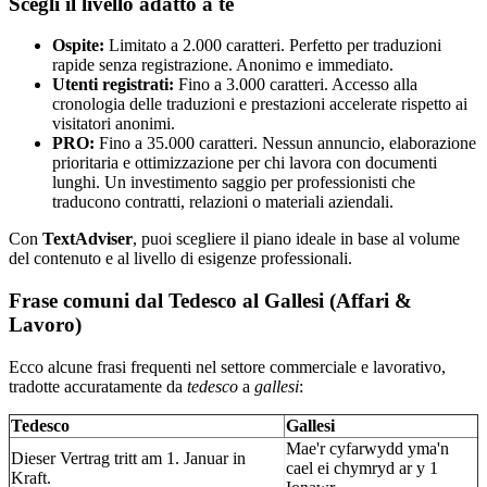
Scegli il livello adatto a te
Ospite:
Limitato a 2.000 caratteri. Perfetto per traduzioni
rapide senza registrazione. Anonimo e immediato.
Utenti registrati:
Fino a 3.000 caratteri. Accesso alla
cronologia delle traduzioni e prestazioni accelerate rispetto ai
visitatori anonimi.
PRO:
Fino a 35.000 caratteri. Nessun annuncio, elaborazione
prioritaria e ottimizzazione per chi lavora con documenti
lunghi. Un investimento saggio per professionisti che
traducono contratti, relazioni o materiali aziendali.
Con
TextAdviser
, puoi scegliere il piano ideale in base al volume
del contenuto e al livello di esigenze professionali.
Frase comuni dal Tedesco al Gallesi (Affari &
Lavoro)
Ecco alcune frasi frequenti nel settore commerciale e lavorativo,
tradotte accuratamente da
tedesco
a
gallesi
:
Tedesco
Gallesi
Mae'r cyfarwydd yma'n
Dieser Vertrag tritt am 1. Januar in
cael ei chymryd ar y 1
Kraft.