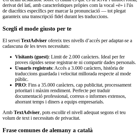
derivat del latí, amb característiques pròpies com la vocal «ë» i l'ús
de diacrítics específics per marcar la pronunciació — tot plegat
garanteix una transcripció fidel durant les traduccions.
Scegli el mode giusto per te
El servei
TextAdviser
ofereix tres nivells d’accés per adaptar-se a
cadascuna de les teves necessitats:
Visitants (guest)
: Limit de 2.000 caràcters. Ideal per fer
proves ràpides sense registrar-te ni compartir dades personals.
Usuaris registrats
: Accés a 3.000 caràcters, història de
traduccions guardada i velocitat millorada respecte al mode
públic.
PRO
: Fins a 35.000 caràcters, cap publicitat, processament
prioritari i màxim rendiment. Perfecte per traduir
documentació professional, correus o informes extensos,
ahorrant temps i diners a equips empresarials.
Amb
TextAdviser
, pots escollir el nivell adequat segons el teu
volum de text i necessitats de privacitat.
Frase comunes de alemany a català