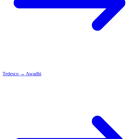
Tedesco
→
Awadhi