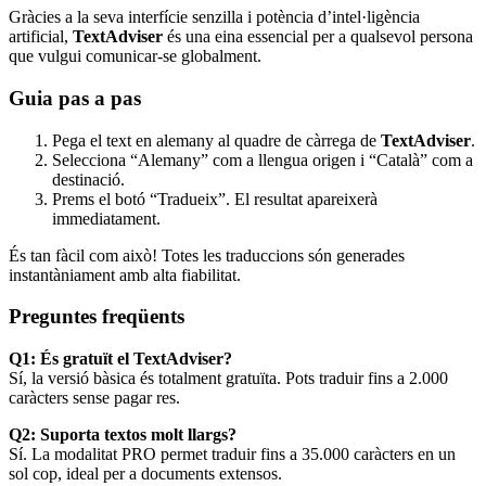
Gràcies a la seva interfície senzilla i potència d’intel·ligència
artificial,
TextAdviser
és una eina essencial per a qualsevol persona
que vulgui comunicar-se globalment.
Guia pas a pas
Pega el text en alemany al quadre de càrrega de
TextAdviser
.
Selecciona “Alemany” com a llengua origen i “Català” com a
destinació.
Prems el botó “Tradueix”. El resultat apareixerà
immediatament.
És tan fàcil com això! Totes les traduccions són generades
instantàniament amb alta fiabilitat.
Preguntes freqüents
Q1: És gratuït el TextAdviser?
Sí, la versió bàsica és totalment gratuïta. Pots traduir fins a 2.000
caràcters sense pagar res.
Q2: Suporta textos molt llargs?
Sí. La modalitat PRO permet traduir fins a 35.000 caràcters en un
sol cop, ideal per a documents extensos.