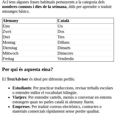
Ací tens algunes frases habituals pertanyents a la categoria dels
nombres comuns i dies de la setmana
, útils per aprendre o traduir
missatges bàsics.
Alemany
Català
Eins
Un
Zwei
Dos
Drei
Tres
Montag
Dilluns
Dienstag
Dimarts
Mittwoch
Dimecres
Freitag
Vendredis
Per qui és aquesta eina?
El
TextAdviser
és ideal per diferents perfils:
Estudiants
: Per practicar traduccions, revisar treballs escolars
o entendre millor el vocabulari bilingüe.
Viatjers
: Per entendre cartells, menús o conversar en entorns
estrangers quan no parles català ni alemany fluent.
Empreses
: Per traduir correus electrònics, contractes o
materials comercials ràpidament sense perdre qualitat.