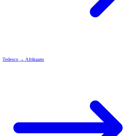
Tedesco
→
Afrikaans