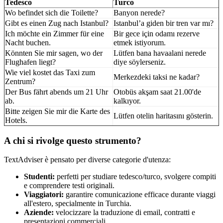
Tedesco
Turco
Wo befindet sich die Toilette?
Banyon nerede?
Gibt es einen Zug nach Istanbul?
Istanbul’a giden bir tren var mı?
Ich möchte ein Zimmer für eine
Bir gece için odamı rezerve
Nacht buchen.
etmek istiyorum.
Könnten Sie mir sagen, wo der
Lütfen bana havaalani nerede
Flughafen liegt?
diye söylerseniz.
Wie viel kostet das Taxi zum
Merkezdeki taksi ne kadar?
Zentrum?
Der Bus fährt abends um 21 Uhr
Otobüs akşam saat 21.00'de
ab.
kalkıyor.
Bitte zeigen Sie mir die Karte des
Lütfen otelin haritasını gösterin.
Hotels.
A chi si rivolge questo strumento?
TextAdviser è pensato per diverse categorie d'utenza:
Studenti:
perfetti per studiare tedesco/turco, svolgere compiti
e comprendere testi originali.
Viaggiatori:
garantire comunicazione efficace durante viaggi
all'estero, specialmente in Turchia.
Aziende:
velocizzare la traduzione di email, contratti e
presentazioni commerciali.