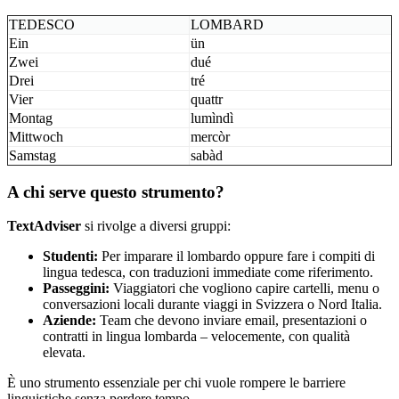
TEDESCO
LOMBARD
Ein
ün
Zwei
dué
Drei
tré
Vier
quattr
Montag
lumìndì
Mittwoch
mercòr
Samstag
sabàd
A chi serve questo strumento?
TextAdviser
si rivolge a diversi gruppi:
Studenti:
Per imparare il lombardo oppure fare i compiti di
lingua tedesca, con traduzioni immediate come riferimento.
Passeggini:
Viaggiatori che vogliono capire cartelli, menu o
conversazioni locali durante viaggi in Svizzera o Nord Italia.
Aziende:
Team che devono inviare email, presentazioni o
contratti in lingua lombarda – velocemente, con qualità
elevata.
È uno strumento essenziale per chi vuole rompere le barriere
linguistiche senza perdere tempo.