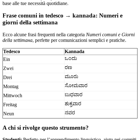
base alle tue necessità quotidiane.
Frase comuni in tedesco → kannada: Numeri e
giorni della settimana
Ecco alcune frasi frequenti nella categoria
Numeri comuni e Giorni
della settimана
, perfette per comunicazioni semplici e pratiche.
Tedesco
Kannada
ಒಂದು
Ein
ರಣ
Zwei
ಮೂರು
Drei
ಸೋಮವಾರ
Montag
ಬುಧವಾರ
Mittwoch
ಶುಕ್ರವಾರ
Freitag
ನವರ
Neun
A chi si rivolge questo strumento?
Studenti:
Perfetto per l’apprendimento linguistico, aiuto nei compiti