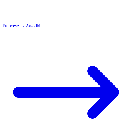
Francese
→
Awadhi