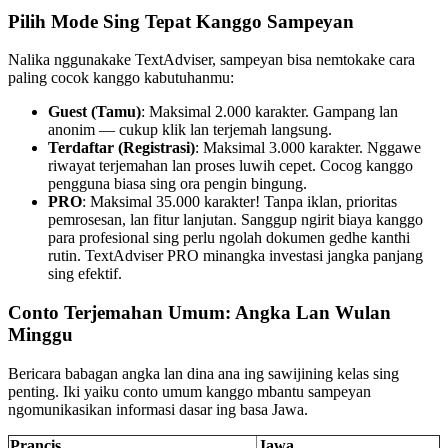
Pilih Mode Sing Tepat Kanggo Sampeyan
Nalika nggunakake TextAdviser, sampeyan bisa nemtokake cara
paling cocok kanggo kabutuhanmu:
Guest (Tamu)
: Maksimal 2.000 karakter. Gampang lan
anonim — cukup klik lan terjemah langsung.
Terdaftar (Registrasi)
: Maksimal 3.000 karakter. Nggawe
riwayat terjemahan lan proses luwih cepet. Cocog kanggo
pengguna biasa sing ora pengin bingung.
PRO
: Maksimal 35.000 karakter! Tanpa iklan, prioritas
pemrosesan, lan fitur lanjutan. Sanggup ngirit biaya kanggo
para profesional sing perlu ngolah dokumen gedhe kanthi
rutin. TextAdviser PRO minangka investasi jangka panjang
sing efektif.
Conto Terjemahan Umum: Angka Lan Wulan
Minggu
Bericara babagan angka lan dina ana ing sawijining kelas sing
penting. Iki yaiku conto umum kanggo mbantu sampeyan
ngomunikasikan informasi dasar ing basa Jawa.
Prancis
Jawa