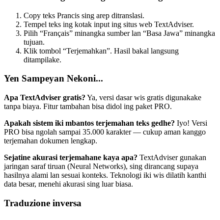
Copy teks Prancis sing arep ditranslasi.
Tempel teks ing kotak input ing situs web TextAdviser.
Pilih “Français” minangka sumber lan “Basa Jawa” minangka
tujuan.
Klik tombol “Terjemahkan”. Hasil bakal langsung
ditampilake.
Yen Sampeyan Nekoni...
Apa TextAdviser gratis?
Ya, versi dasar wis gratis digunakake
tanpa biaya. Fitur tambahan bisa didol ing paket PRO.
Apakah sistem iki mbantos terjemahan teks gedhe?
Iyo! Versi
PRO bisa ngolah sampai 35.000 karakter — cukup aman kanggo
terjemahan dokumen lengkap.
Sejatine akurasi terjemahane kaya apa?
TextAdviser gunakan
jaringan saraf tiruan (Neural Networks), sing dirancang supaya
hasilnya alami lan sesuai konteks. Teknologi iki wis dilatih kanthi
data besar, menehi akurasi sing luar biasa.
Traduzione inversa