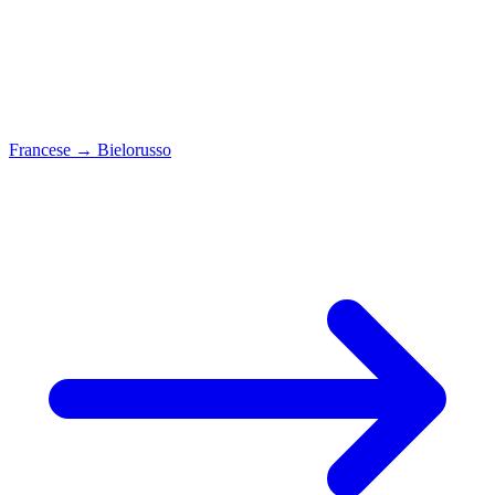
Francese
→
Bielorusso