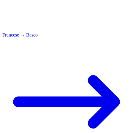
Francese
→
Basco