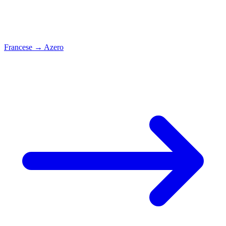
Francese
→
Azero