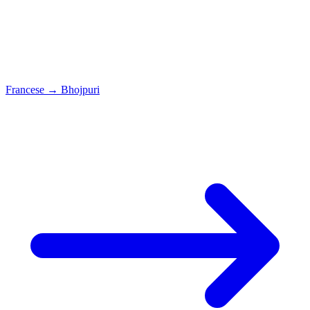
Francese
→
Bhojpuri