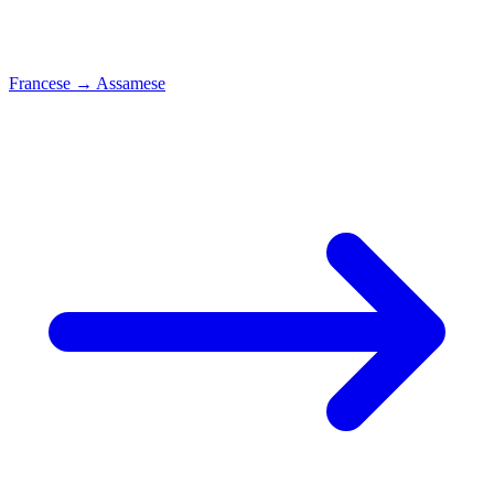
Francese
→
Assamese