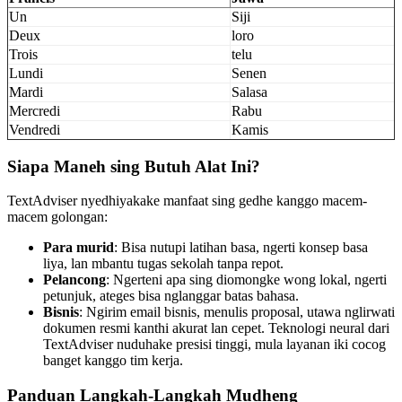
Un
Siji
Deux
loro
Trois
telu
Lundi
Senen
Mardi
Salasa
Mercredi
Rabu
Vendredi
Kamis
Siapa Maneh sing Butuh Alat Ini?
TextAdviser nyedhiyakake manfaat sing gedhe kanggo macem-
macem golongan:
Para murid
: Bisa nutupi latihan basa, ngerti konsep basa
liya, lan mbantu tugas sekolah tanpa repot.
Pelancong
: Ngerteni apa sing diomongke wong lokal, ngerti
petunjuk, ateges bisa nglanggar batas bahasa.
Bisnis
: Ngirim email bisnis, menulis proposal, utawa nglirwati
dokumen resmi kanthi akurat lan cepet. Teknologi neural dari
TextAdviser nuduhake presisi tinggi, mula layanan iki cocog
banget kanggo tim kerja.
Panduan Langkah-Langkah Mudheng