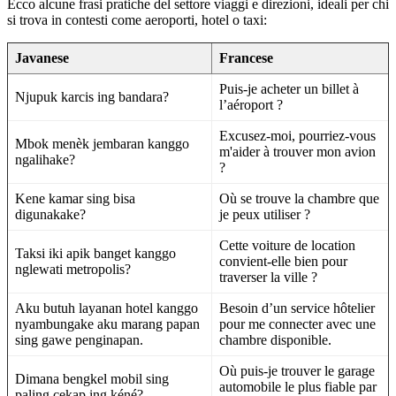
Ecco alcune frasi pratiche del settore viaggi e direzioni, ideali per chi
si trova in contesti come aeroporti, hotel o taxi:
Javanese
Francese
Puis-je acheter un billet à
Njupuk karcis ing bandara?
l’aéroport ?
Excusez-moi, pourriez-vous
Mbok menèk jembaran kanggo
m'aider à trouver mon avion
ngalihake?
?
Kene kamar sing bisa
Où se trouve la chambre que
digunakake?
je peux utiliser ?
Cette voiture de location
Taksi iki apik banget kanggo
convient-elle bien pour
nglewati metropolis?
traverser la ville ?
Aku butuh layanan hotel kanggo
Besoin d’un service hôtelier
nyambungake aku marang papan
pour me connecter avec une
sing gawe penginapan.
chambre disponible.
Où puis-je trouver le garage
Dimana bengkel mobil sing
automobile le plus fiable par
paling cekap ing kéné?