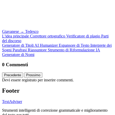
Giavanese
→
Tedesco
L'idea principale
Correttore ortografico
Verificatore di plagio
Parti
del discorso
Generatore di Titoli
AI Humanizer
Espansore di Testo
Interprete dei
Sogni
Parafrasi
Riassuntore
Strumento di Riformulazione IA
Generatore di Nomi
0 Commenti
Precedente
Prossimo
Devi essere registrato per inserire commenti.
Footer
TextAdviser
Strumenti intelligenti di correzione grammaticale e miglioramento
del testo per tutti.