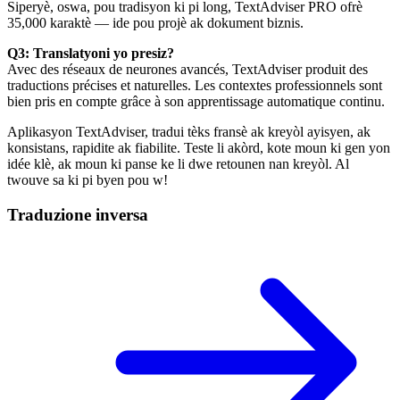
Siperyè, oswa, pou tradisyon ki pi long, TextAdviser PRO ofrè
35,000 karaktè — ide pou projè ak dokument biznis.
Q3: Translatyoni yo presiz?
Avec des réseaux de neurones avancés, TextAdviser produit des
traductions précises et naturelles. Les contextes professionnels sont
bien pris en compte grâce à son apprentissage automatique continu.
Aplikasyon TextAdviser, tradui tèks fransè ak kreyòl ayisyen, ak
konsistans, rapidite ak fiabilite. Teste li akòrd, kote moun ki gen yon
idée klè, ak moun ki panse ke li dwe retounen nan kreyòl. Al
twouve sa ki pi byen pou w!
Traduzione inversa