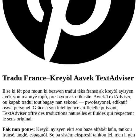
Tradu France–Kreyòl Aavek TextAdviser
Il se ki fèt pou moun ki bezwen tradui tèks fransè ak kreyòl ayisyen
avèk yon mannyè rapò, presizyon ak efikasite. Awek TextAdviser,
ou kapab tradui tout bagay nan sekond — pwofesyonel, edikatif
oswa personèl. Grâce à son intelligence artificielle puissant,
TextAdviser offre des traductions naturelles et fluides qui respectent
le sens original.
Fak non-pouw:
Kreyòl ayisyen ekri sou baze alfabèt latìn, tankou
fransè, anglè, espagnòl. Se pa sistèm ekspresif tankou lèl, men li gen