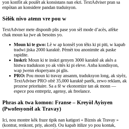
yon konfòt ak poulèt ak konsistans nan ekri. TextAdviser pran sa
enpòtan an konsidere pandan traduisyon.
Sèlèk nivo atenn vre pou w
TextAdviser mete disponib plis pase yon sèl mode d’acès, afèke
chak moun ka jwe ak besoins yo.
Moun ki te gwo:
Lè w ap konsèl yon tèks ki pi piti, w kapab
tradwi jiska 2000 karaktè. Pèmèt tou anonimite ak paske
rapidite.
Inskri:
Moun ki te inskri genyen 3000 karaktè ak akès a
histwa tradukson yo ak vitès ki pi eleve. Anba kondisyon,
wap jwenn eksperyans pi glis.
PRO:
Pou moun ki travay ansanm, traduksyon long, ak siyèz,
TextAdviser PRO ofrè 35,000 karaktè parèk, zewo reklam, ak
prozese prioritaire. Sa a fè w ekonomize tan ak monn —
espece pou entrepriz, agensy, ak freelance.
Phras ak twa komon: Franse – Kreyòl Ayisyen
(Pwofesyonèl ak Travay)
Ici, nou montre kèk fraze tipik nan katigori « Biznis ak Travay »
(kontrat, renkont, priy, akord). Ou kapab itilize yo pou kontak,