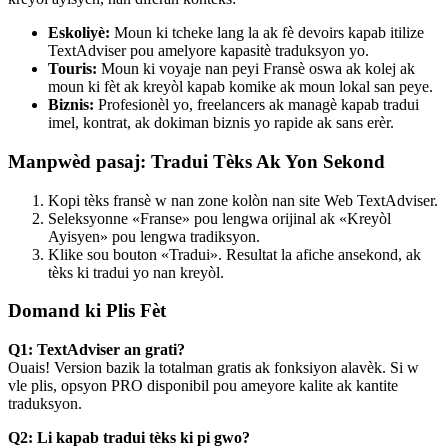
Eskoliyè:
Moun ki tcheke lang la ak fè devoirs kapab itilize
TextAdviser pou amelyore kapasitè traduksyon yo.
Touris:
Moun ki voyaje nan peyi Fransè oswa ak kolej ak
moun ki fèt ak kreyòl kapab komike ak moun lokal san peye.
Biznis:
Profesionèl yo, freelancers ak managè kapab tradui
imel, kontrat, ak dokiman biznis yo rapide ak sans erèr.
Manpwèd pasaj: Tradui Tèks Ak Yon Sekond
Kopi tèks fransè w nan zone kolòn nan site Web TextAdviser.
Seleksyonne «Franse» pou lengwa orijinal ak «Kreyòl
Ayisyen» pou lengwa tradiksyon.
Klike sou bouton «Tradui». Resultat la afiche ansekond, ak
tèks ki tradui yo nan kreyòl.
Domand ki Plis Fèt
Q1: TextAdviser an grati?
Ouais! Version bazik la totalman gratis ak fonksiyon alavèk. Si w
vle plis, opsyon PRO disponibil pou ameyore kalite ak kantite
traduksyon.
Q2: Li kapab tradui tèks ki pi gwo?