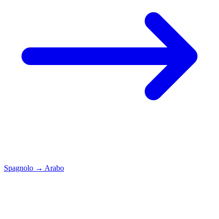
Spagnolo
→
Arabo