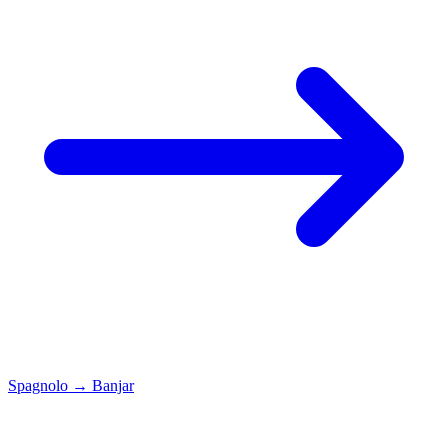
Spagnolo
→
Banjar