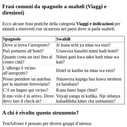
Frasi comuni da spagnolo a suaheli (Viaggi e
direzioni)
Ecco alcune frasi pratiche della categoria
Viaggi e indicazioni
per
aiutarti a muoverti con sicurezza nei paesi dove si parla suaheli.
Spagnolo
Swahili
Dove si trova l’aeroporto?
Je kuna nchi ya mtaa wa enzi?
Può portarmi all’hotel?
Unaweza kusafiri mimi hadi hotel?
Quanto costa un taxi fino al
Ndani gani kwa taksi hadi mtaa wa
centro città?
kati?
L’albergo è vicino
Hotel ni karibu na mtaa wa enzi?
all’aeroporto?
Posso prendere un autobus
Ninaweza kupiga bus kuwa stesheni
per la stazione ferroviaria?
ya barabara?
C’è un bagno qui vicino?
Kuna bano hapa chini?
Il mio volo è in arrivo. Dove
Voyaji yangu ni kufika. Nje nifanya
devo fare il check-in?
kubadilisha kituo cha usimamizi?
A chi è rivolto questo strumento?
TestAdviser è pensato per diversi gruppi d’utenza: