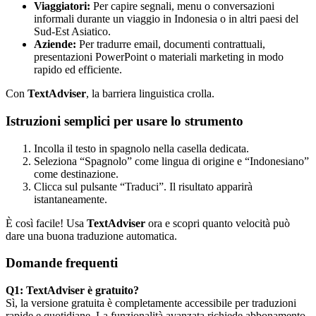
Viaggiatori:
Per capire segnali, menu o conversazioni
informali durante un viaggio in Indonesia o in altri paesi del
Sud-Est Asiatico.
Aziende:
Per tradurre email, documenti contrattuali,
presentazioni PowerPoint o materiali marketing in modo
rapido ed efficiente.
Con
TextAdviser
, la barriera linguistica crolla.
Istruzioni semplici per usare lo strumento
Incolla il testo in spagnolo nella casella dedicata.
Seleziona “Spagnolo” come lingua di origine e “Indonesiano”
come destinazione.
Clicca sul pulsante “Traduci”. Il risultato apparirà
istantaneamente.
È così facile! Usa
TextAdviser
ora e scopri quanto velocità può
dare una buona traduzione automatica.
Domande frequenti
Q1: TextAdviser è gratuito?
Sì, la versione gratuita è completamente accessibile per traduzioni
rapide e quotidiane. La funzionalità avanzata richiede abbonamento