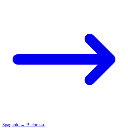
Spagnolo
→
Bielorusso