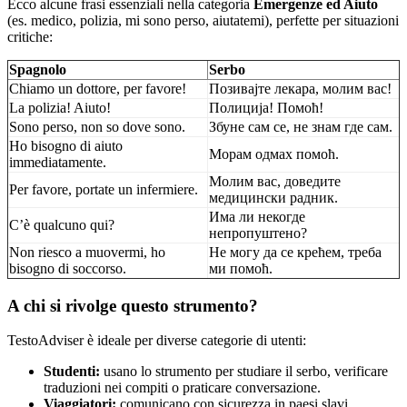
Ecco alcune frasi essenziali nella categoria
Emergenze ed Aiuto
(es. medico, polizia, mi sono perso, aiutatemi), perfette per situazioni
critiche:
Spagnolo
Serbo
Chiamo un dottore, per favore!
Позивајте лекара, молим вас!
La polizia! Aiuto!
Полиција! Помоћ!
Sono perso, non so dove sono.
Збуне сам се, не знам где сам.
Ho bisogno di aiuto
Морам одмах помоћ.
immediatamente.
Молим вас, доведите
Per favore, portate un infermiere.
медицински радник.
Има ли некогде
C’è qualcuno qui?
непропуштено?
Non riesco a muovermi, ho
Не могу да се крећем, треба
bisogno di soccorso.
ми помоћ.
A chi si rivolge questo strumento?
TestoAdviser è ideale per diverse categorie di utenti:
Studenti:
usano lo strumento per studiare il serbo, verificare
traduzioni nei compiti o praticare conversazione.
Viaggiatori:
comunicano con sicurezza in paesi slavi,