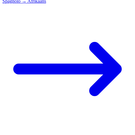
Spagnolo
→
Afrikaans