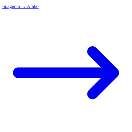
Spagnolo
→
Arabo