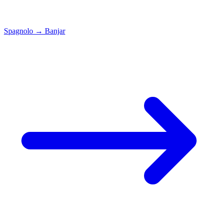
Spagnolo
→
Banjar