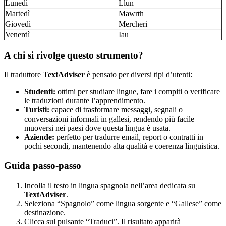
Lunedì
Llun
Martedì
Mawrth
Giovedì
Mercheri
Venerdì
Iau
A chi si rivolge questo strumento?
Il traduttore
TextAdviser
è pensato per diversi tipi d’utenti:
Studenti:
ottimi per studiare lingue, fare i compiti o verificare
le traduzioni durante l’apprendimento.
Turisti:
capace di trasformare messaggi, segnali o
conversazioni informali in gallesi, rendendo più facile
muoversi nei paesi dove questa lingua è usata.
Aziende:
perfetto per tradurre email, report o contratti in
pochi secondi, mantenendo alta qualità e coerenza linguistica.
Guida passo-passo
Incolla il testo in lingua spagnola nell’area dedicata su
TextAdviser
.
Seleziona “Spagnolo” come lingua sorgente e “Gallese” come
destinazione.
Clicca sul pulsante “Traduci”. Il risultato apparirà