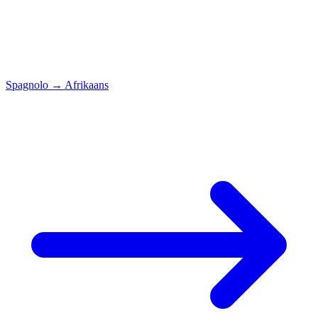
Spagnolo
→
Afrikaans