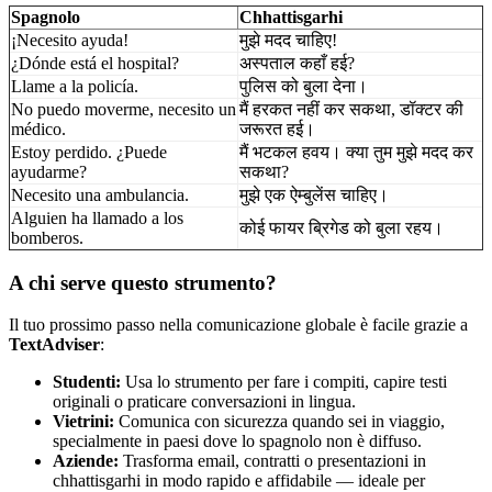
Spagnolo
Chhattisgarhi
¡Necesito ayuda!
मुझे मदद चाहिए!
¿Dónde está el hospital?
अस्पताल कहाँ हई?
Llame a la policía.
पुलिस को बुला देना।
No puedo moverme, necesito un
मैं हरकत नहीं कर सकथा, डॉक्टर की
médico.
जरूरत हई।
Estoy perdido. ¿Puede
मैं भटकल हवय। क्या तुम मुझे मदद कर
ayudarme?
सकथा?
Necesito una ambulancia.
मुझे एक ऐम्बुलेंस चाहिए।
Alguien ha llamado a los
कोई फायर ब्रिगेड को बुला रहय।
bomberos.
A chi serve questo strumento?
Il tuo prossimo passo nella comunicazione globale è facile grazie a
TextAdviser
:
Studenti:
Usa lo strumento per fare i compiti, capire testi
originali o praticare conversazioni in lingua.
Vietrini:
Comunica con sicurezza quando sei in viaggio,
specialmente in paesi dove lo spagnolo non è diffuso.
Aziende:
Trasforma email, contratti o presentazioni in
chhattisgarhi in modo rapido e affidabile — ideale per