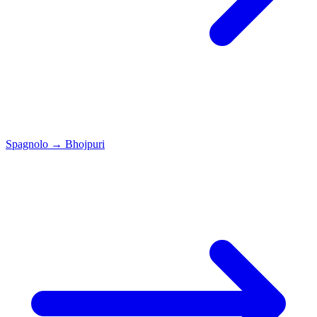
Spagnolo
→
Bhojpuri