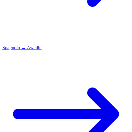
Spagnolo
→
Awadhi