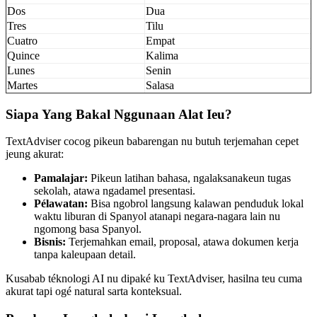
Dos
Dua
Tres
Tilu
Cuatro
Empat
Quince
Kalima
Lunes
Senin
Martes
Salasa
Siapa Yang Bakal Nggunaan Alat Ieu?
TextAdviser cocog pikeun babarengan nu butuh terjemahan cepet
jeung akurat:
Pamalajar:
Pikeun latihan bahasa, ngalaksanakeun tugas
sekolah, atawa ngadamel presentasi.
Pélawatan:
Bisa ngobrol langsung kalawan penduduk lokal
waktu liburan di Spanyol atanapi negara-nagara lain nu
ngomong basa Spanyol.
Bisnis:
Terjemahkan email, proposal, atawa dokumen kerja
tanpa kaleupaan detail.
Kusabab téknologi AI nu dipaké ku TextAdviser, hasilna teu cuma
akurat tapi ogé natural sarta konteksual.