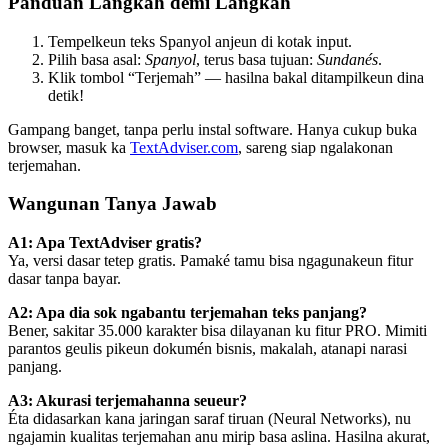
Panduan Langkah demi Langkah
Tempelkeun teks Spanyol anjeun di kotak input.
Pilih basa asal:
Spanyol
, terus basa tujuan:
Sundanés
.
Klik tombol “Terjemah” — hasilna bakal ditampilkeun dina
detik!
Gampang banget, tanpa perlu instal software. Hanya cukup buka
browser, masuk ka
TextAdviser.com
, sareng siap ngalakonan
terjemahan.
Wangunan Tanya Jawab
A1: Apa TextAdviser gratis?
Ya, versi dasar tetep gratis. Pamaké tamu bisa ngagunakeun fitur
dasar tanpa bayar.
A2: Apa dia sok ngabantu terjemahan teks panjang?
Bener, sakitar 35.000 karakter bisa dilayanan ku fitur PRO. Mimiti
parantos geulis pikeun dokumén bisnis, makalah, atanapi narasi
panjang.
A3: Akurasi terjemahanna seueur?
Éta didasarkan kana jaringan saraf tiruan (Neural Networks), nu
ngajamin kualitas terjemahan anu mirip basa aslina. Hasilna akurat,