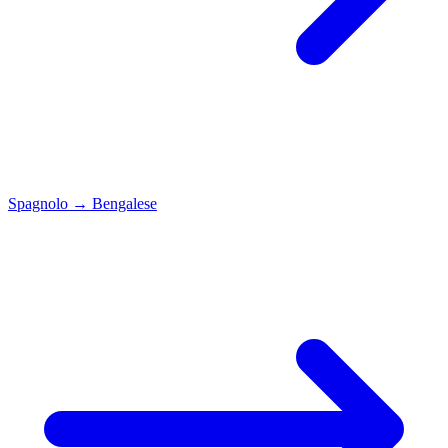
Spagnolo
→
Bengalese