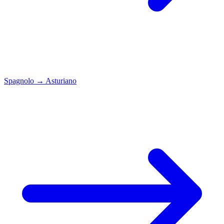
Spagnolo
→
Asturiano