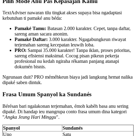
Pilih Mode Anu Pas Kepasajan Kamu
TextAdviser nawaran tilu tingkat akses supaya bisa ngadaptasi
kebutuhan ti pamaké anu béda:
Pamaké Tamu:
Batasan 2.000 karakter. Cepet, tanpa daftar,
sareng aman sacara anonim.
Pamaké Daftar:
3.000 karakter. Ngagabungkeun riwayat
terjemahan sareng kecepatan leuwih loba.
PRO:
Sampai 35.000 karakter! Tanpa iklan, proses prioritas,
sareng efisiensi maksimal. Cocog pisan pikeun pekerja
profesional nu kedah ngiraha rékaman panjang atanapi
dokumén bisnis.
Ngeunaan duit? PRO méméhkeun biaya jadi langkung hemat nalika
dipaké saben dintuk.
Frasa Umum Spanyol ka Sundanés
Bérésan bari ngalakonan terjemahan, émoh kabèh basa anu sering
dipaké. Di handap ieu mangrupa conto frasa umum dina kategori
"
Angka Jeung Hari Minggu
".
Spanyol
Sundanés
Uno
Satu