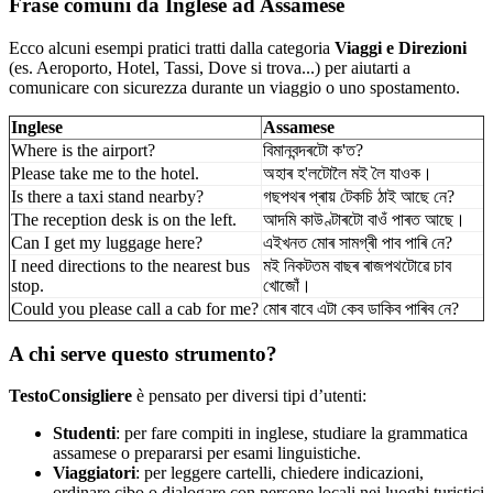
Frase comuni da Inglese ad Assamese
Ecco alcuni esempi pratici tratti dalla categoria
Viaggi e Direzioni
(es. Aeroporto, Hotel, Tassi, Dove si trova...) per aiutarti a
comunicare con sicurezza durante un viaggio o uno spostamento.
Inglese
Assamese
Where is the airport?
বিমানবন্দৰটো ক'ত?
Please take me to the hotel.
অহাৰ হ'লটোলৈ মই লৈ যাওক।
Is there a taxi stand nearby?
গছপথৰ প্ৰায় টেকচি ঠাই আছে নে?
The reception desk is on the left.
আদমি কাউণ্টাৰটো বাওঁ পাৰত আছে।
Can I get my luggage here?
এইখনত মোৰ সামগ্ৰী পাব পাৰি নে?
I need directions to the nearest bus
মই নিকটতম বাছৰ ৰাজপথটোৱে চাব
stop.
খোজোঁ।
Could you please call a cab for me?
মোৰ বাবে এটা কেব ডাকিব পাৰিব নে?
A chi serve questo strumento?
TestoConsigliere
è pensato per diversi tipi d’utenti:
Studenti
: per fare compiti in inglese, studiare la grammatica
assamese o prepararsi per esami linguistiche.
Viaggiatori
: per leggere cartelli, chiedere indicazioni,
ordinare cibo o dialogare con persone locali nei luoghi turistici