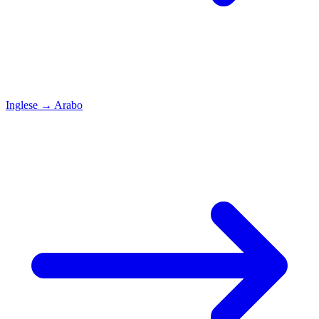
Inglese
→
Arabo