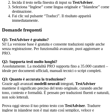
Incida il testo nella finestra di input su
TestAdviser
.
Seleziona “Inglese” come lingua originale e “Islandese” come
destinazione.
Fai clic sul pulsante “Traduci”. Il risultato apparirà
immediatamente.
Domande frequenti
Q1: TestAdviser è gratuito?
Sì! La versione base è gratuita e consente traduzioni rapide anche
senza registrazione. Per funzionalità avanzate, puoi aggiornare a
PRO.
Q2: Supporta testi molto lunghi?
Assolutamente. La modalità PRO supporta fino a 35.000 caratteri –
ideale per documenti ufficiali, manuali tecnici o script completi.
Q3: Quanto è accurata la traduzione?
Grazie agli avanzati
modelli neurali
integrati,
TestAdviser
mantiene il significato preciso del testo originale, curando anche
tono, contesto e formalità. È pensato per traduzioni fluenti e naturali,
non solo letterali.
Prova oggi stesso il tuo primo testo con
TestAdviser
. Tradurre
inglese in islandese non è mai stato così semplice, veloce e