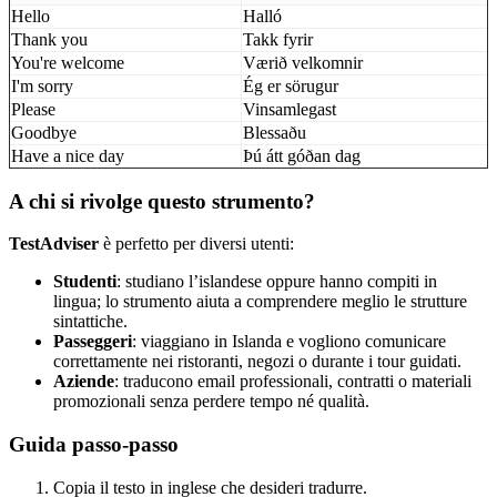
Hello
Halló
Thank you
Takk fyrir
You're welcome
Værið velkomnir
I'm sorry
Ég er sörugur
Please
Vinsamlegast
Goodbye
Blessaðu
Have a nice day
Þú átt góðan dag
A chi si rivolge questo strumento?
TestAdviser
è perfetto per diversi utenti:
Studenti
: studiano l’islandese oppure hanno compiti in
lingua; lo strumento aiuta a comprendere meglio le strutture
sintattiche.
Passeggeri
: viaggiano in Islanda e vogliono comunicare
correttamente nei ristoranti, negozi o durante i tour guidati.
Aziende
: traducono email professionali, contratti o materiali
promozionali senza perdere tempo né qualità.
Guida passo-passo
Copia il testo in inglese che desideri tradurre.