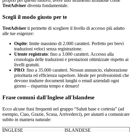
proprio per questo motivo, avere uno strumento affidabile come
TestAdviser
diventa fondamentale.
Scegli il modo giusto per te
TestAdviser
ti permette di scegliere il livello di accesso più adatto
alle tue esigenze:
Ospite
: limite massimo di 2.000 caratteri. Perfetto per brevi
traduzioni veloci senza registrazione.
Utente registrato
: fino a 3.000 caratteri. Accesso alla
cronologia delle traduzioni e prestazioni ottimizzate rispetto ai
livelli gratuiti.
PRO
: fino a 35.000 caratteri. Nessun annuncio, elaborazione
prioritaria ed efficienza superiore. Ideale per professionisti che
devono tradurre documenti lunghi o email aziendali ogni
giorno – risparmia tempo e denaro!
Frase comuni dall'Inglese all'Islandese
Ecco alcune frasi frequenti nel gruppo “Saluti base e cortesia” (ad
esempio, Ciao, Grazie, Scusa, Arrivederci), per aiutarti a comunicare
subito in maniera naturale:
INGLESE
ISLANDESE