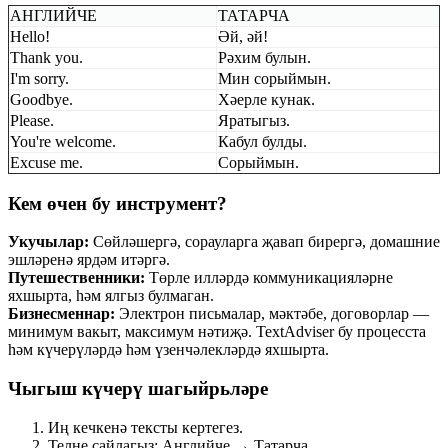
АНГЛИЙЧЕ
ТАТАРЧА
Hello!
Әй, әй!
Thank you.
Рәхим булын.
I'm sorry.
Мин сорыймын.
Goodbye.
Хәерле кунак.
Please.
Яратыгыз.
You're welcome.
Кабул булды.
Excuse me.
Сорыймын.
Кем өчен бу инструмент?
Укучылар:
Сөйләшергә, сорауларга җавап бирергә, домашние
эшләренә ярдәм итәргә.
Путешественники:
Төрле илләрдә коммуникацияләрне
яхшырта, һәм ялгыз булмаган.
Бизнесменнар:
Электрон письмалар, мәктәбе, договорлар —
минимум вакыт, максимум нәтиҗә. TextAdviser бу процесста
һәм күчерүләрдә һәм үзенчәлекләрдә яхшырта.
Чыгыш күчерү шагыйрьләре
Иң кечкенә тексты кертегез.
Телне сайлагыз: Английче → Татарча.