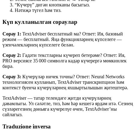
“Күчерү” дигән кнопканы басыгыз.
Нәтиҗә түгел һәм тиз.
Күп кулланылган сораулар
Сорау 1:
TextAdviser бесплатный ма? Ответ: Ия, базовый
режим — бесплатный. Яңа функцияләрнең күпселеге —
үзенчәлекләрнең күпселеге белән.
Сорау 2:
Гадәти текстларны күчереп бетерәме? Ответ: Ия,
PRO версиясе 35 000 символга кадәр күчерергә мөмкинлек
бирә.
Сорау 3:
Күчерүләр ничек точны? Ответ: Neural Networks
технологиясен кулланып, TextAdviser транскрипцион һәм
контекст буенча күчерүләрнең яхшыртылышын җитештерә.
TextAdviser — татар телендәге җитди күчерүләрнең
дәвамлыгы. Ул сәләтле, тиз, һәм һәр кешегә ярдәм итә. Сезнең
сүзләрегезнең дөньяга күчерелүе өчен, TextAdviser’ны
сайлагыз.
Traduzione inversa