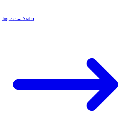
Inglese
→
Arabo