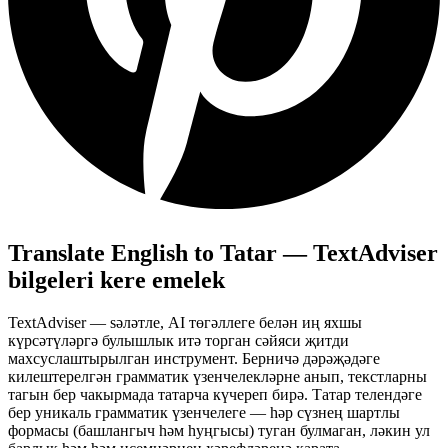
Translate English to Tatar — TextAdviser
bilgeleri kere emelek
TextAdviser — sәләтле, AI төгәллеге белән иң яхшы
күрсәтүләргә булышлык итә торган сәйяси җитди
махсуслаштырылган инструмент. Берничә дәрәҗәдәге
килештерелгән грамматик үзенчелекләрне анып, текстларны
тагын бер чакырмада татарча күчереп бирә. Татар телендәге
бер уникаль грамматик үзенчелеге — һәр сүзнең шартлы
формасы (башлангыч һәм һуңгысы) туган булмаган, ләкин ул