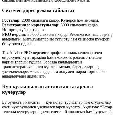
барлык һәм һәм исемнәрнең хәрефләренә карата.
Сез өчен дөрес режим сайлагыз
Гостьлар:
2000 символга кадәр. Күперсе һәм аноним.
Регистрацияле корытучылар:
3000 символга кадәр.
История, күбрәк тизлек.
PRO версия:
35 000 символга кадәр. Реклама юк, эшләтүнең
авырлыгы. Мәгълүматларны тутырту һәм бизнеска күчереп
бирү өчен идеаль.
TextAdviser PRO версиясе профессиональ кешеләр өчен
өйрәнүнең күп тиражлы һәм экономик рәвештә тиешле
вариантларын тудыра. Беразда калдырылган
транслитерацияләрнең күплеге менән, бәрәңгәләрнең
үзенчәлекләре, мисалларда һәм документларда тормышка
ашырылуына ярдәм итә.
Күп кулланылган англистан татарчага
күчерүләр
Бу бүлектең максаты — кунаклар, туристлар һәм студентлар
өчен күчерүләрнең үзенчәлекләрен күрсәтү. Аңлатма: “Татар
телендә күчерүләрнең күпселеге – башлангыч һәм һуңгысы”.