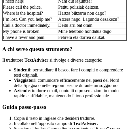
I need help!
Nahi dut laguntza!
Please call the police.
Petitu poliziak deitzen.
Where is the hospital?
Hartza biltzarra non dago?
I’m lost. Can you help me?
Atzera nago. Lagundu dezakezu?
Call a doctor immediately.
Deitu arri bat orain.
My phone is broken.
Mine telefono hondatua dago.
I have a fever and pain.
Febrera eta dorrea daukat.
A chi serve questo strumento?
Il traduttore
TextAdviser
si rivolge a diverse categorie:
Studenti
: per studiare il basco, fare i compiti o comprendere
testi originali.
Viaggiatori
: comunicare efficacemente nei paesi del Nord
della Spagna o nelle regioni basche durante un soggiorno.
Aziende
: tradurre email, contratti o presentazioni in modo
rapido e affidabile, mantenendo il tono professionale.
Guida passo-passo
Copia il testo in inglese che desideri tradurre.
Incollalo nell’apposito campo di
TextAdviser
.
Seleziona “Inglese” come lingua sorgente e “Basco” come