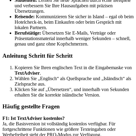
Studenten:
Lernen Sie neue Sprachen durch echte Beispiele
und verbessern Sie Ihre Hausaufgaben mit präzisen
Übersetzungen.
Reisende:
Kommunizieren Sie sicher in Island – egal ob beim
Hotelcheck-in, beim Einkaufen oder beim Gespräch mit
lokalen Partnern.
Berufstätige:
Übersetzen Sie E-Mails, Verträge oder
Präsentationsmaterial innerhalb weniger Sekunden – schnell,
genau und ganz ohne Kopfschmerzen.
Anleitung Schritt für Schritt
Kopieren Sie Ihren englischen Text in die Eingabemaske von
TextAdviser
.
Wählen Sie „Englisch“ als Quellsprache und „Isländisch“ als
Zielsprache aus.
Klicken Sie auf „Übersetzen“, und innerhalb von Sekunden
erhalten Sie die korrekte isländische Version.
Häufig gestellte Fragen
F1: Ist TextAdviser kostenlos?
Ja, die Basisversion ist vollständig kostenlos verfügbar. Für
fortgeschrittene Funktionen wie größere Texteingaben oder
Werbefreiheit steht der PRO-Modus zur Verfügung.