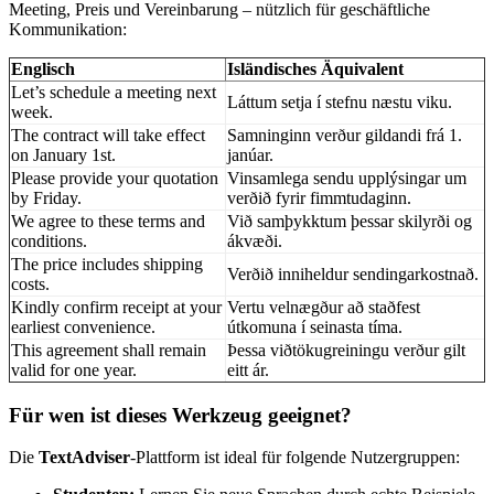
Meeting, Preis und Vereinbarung – nützlich für geschäftliche
Kommunikation:
Englisch
Isländisches Äquivalent
Let’s schedule a meeting next
Láttum setja í stefnu næstu viku.
week.
The contract will take effect
Samninginn verður gildandi frá 1.
on January 1st.
janúar.
Please provide your quotation
Vinsamlega sendu upplýsingar um
by Friday.
verðið fyrir fimmtudaginn.
We agree to these terms and
Við samþykktum þessar skilyrði og
conditions.
ákvæði.
The price includes shipping
Verðið inniheldur sendingarkostnað.
costs.
Kindly confirm receipt at your
Vertu velnægður að staðfest
earliest convenience.
útkomuna í seinasta tíma.
This agreement shall remain
Þessa viðtökugreiningu verður gilt
valid for one year.
eitt ár.
Für wen ist dieses Werkzeug geeignet?
Die
TextAdviser
-Plattform ist ideal für folgende Nutzergruppen: