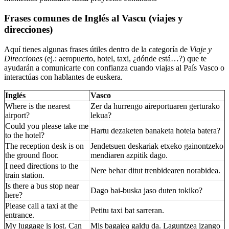
Frases comunes de Inglés al Vascu (viajes y
direcciones)
Aquí tienes algunas frases útiles dentro de la categoría de
Viaje y
Direcciones
(ej.: aeropuerto, hotel, taxi, ¿dónde está…?) que te
ayudarán a comunicarte con confianza cuando viajas al País Vasco o
interactúas con hablantes de euskera.
Inglés
Vasco
Where is the nearest
Zer da hurrengo aireportuaren gerturako
airport?
lekua?
Could you please take me
Hartu dezaketen banaketa hotela batera?
to the hotel?
The reception desk is on
Jendetsuen deskariak etxeko gainontzeko
the ground floor.
mendiaren azpitik dago.
I need directions to the
Nere behar ditut trenbidearen norabidea.
train station.
Is there a bus stop near
Dago bai-buska jaso duten tokiko?
here?
Please call a taxi at the
Petitu taxi bat sarreran.
entrance.
My luggage is lost. Can
Mis bagajea galdu da. Laguntzea izango