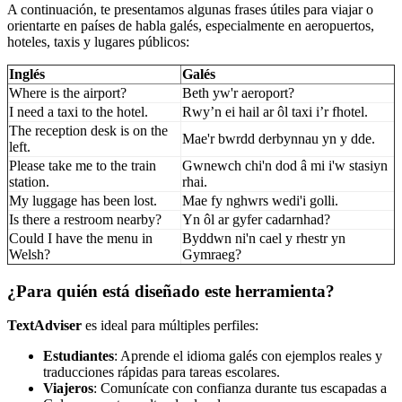
A continuación, te presentamos algunas frases útiles para viajar o
orientarte en países de habla galés, especialmente en aeropuertos,
hoteles, taxis y lugares públicos:
Inglés
Galés
Where is the airport?
Beth yw'r aeroport?
I need a taxi to the hotel.
Rwy’n ei hail ar ôl taxi i’r fhotel.
The reception desk is on the
Mae'r bwrdd derbynnau yn y dde.
left.
Please take me to the train
Gwnewch chi'n dod â mi i'w stasiyn
station.
rhai.
My luggage has been lost.
Mae fy nghwrs wedi'i golli.
Is there a restroom nearby?
Yn ôl ar gyfer cadarnhad?
Could I have the menu in
Byddwn ni'n cael y rhestr yn
Welsh?
Gymraeg?
¿Para quién está diseñado este herramienta?
TextAdviser
es ideal para múltiples perfiles:
Estudiantes
: Aprende el idioma galés con ejemplos reales y
traducciones rápidas para tareas escolares.
Viajeros
: Comunícate con confianza durante tus escapadas a