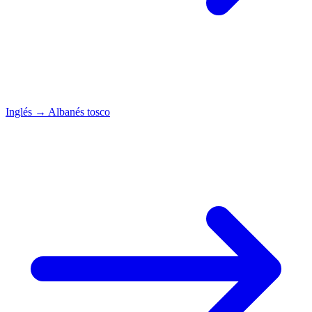
Inglés
→
Albanés tosco