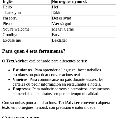
Inglés
Noruegues nynorsk
Hello
Hei
Thank you
Takk
I'm sorry
Det er synd
Please
Vær så god
You're welcome
Meget gjerne
Goodbye
Farvel
Excuse me
Beklager
Para quén é esta ferramenta?
O
TextAdviser
está pensado para diferentes perfís:
Estudantes
: Para aprender a linguaxe, facer traballos
escolares ou practicar conversacións reais.
Viñeiros
: Para comunicarse no país durante viaxes, ler
carteles ou pedir información en restaurantes e hoteis.
Empresas
: Para traducir correos electrónicos, documentos
comerciais ou contratos sen perder tempo ni calidad.
Con so unhas poucas pulsacións,
TextAdviser
converte calquera
texto en noruegues nynorsk con precisión e naturalidade.
Guia paso a paso