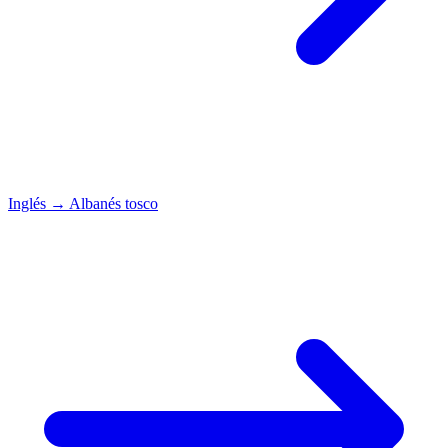
Inglés
→
Albanés tosco