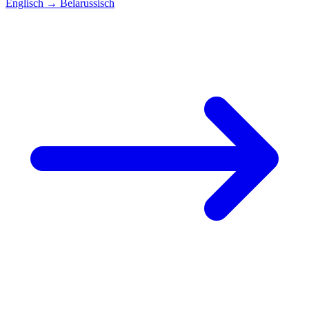
Englisch
→
Belarussisch