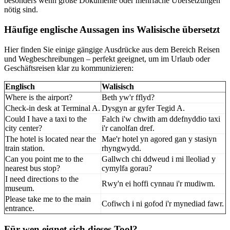
besonders wenn große Dokumente oder mehrfache Übersetzungen
nötig sind.
Häufige englische Aussagen ins Walisische übersetzt
Hier finden Sie einige gängige Ausdrücke aus dem Bereich Reisen
und Wegbeschreibungen – perfekt geeignet, um im Urlaub oder
Geschäftsreisen klar zu kommunizieren:
Englisch
Walisisch
Where is the airport?
Beth yw'r fflyd?
Check-in desk at Terminal A.
Dysgyn ar gyfer Tegid A.
Could I have a taxi to the
Falch i'w chwith am ddefnyddio taxi
city center?
i'r canolfan dref.
The hotel is located near the
Mae'r hotel yn agored gan y stasiyn
train station.
rhyngwydd.
Can you point me to the
Gallwch chi ddweud i mi lleoliad y
nearest bus stop?
cymylfa gorau?
I need directions to the
Rwy'n ei hoffi cynnau i'r mudiwm.
museum.
Please take me to the main
Cofiwch i ni gofod i'r mynediad fawr.
entrance.
Für wen eignet sich dieses Tool?