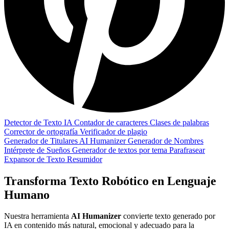
Detector de Texto IA
Contador de caracteres
Clases de palabras
Corrector de ortografía
Verificador de plagio
Generador de Titulares
AI Humanizer
Generador de Nombres
Intérprete de Sueños
Generador de textos por tema
Parafrasear
Expansor de Texto
Resumidor
Transforma Texto Robótico en Lenguaje
Humano
Nuestra herramienta
AI Humanizer
convierte texto generado por
IA en contenido más natural, emocional y adecuado para la