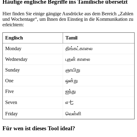
Häufige englische Begriffe ins Tamilische übersetzt
Hier finden Sie einige gängige Ausdrücke aus dem Bereich „Zahlen
und Wochentage“, um Ihnen den Einstieg in die Kommunikation zu
erleichtern:
Englisch
Tamil
Monday
திங்கட்காலை
Wednesday
புதன் காலை
Sunday
ஞாயிறு
One
ஒன்று
Five
ஐந்து
Seven
எ七
Friday
வெள்ளி
Für wen ist dieses Tool ideal?