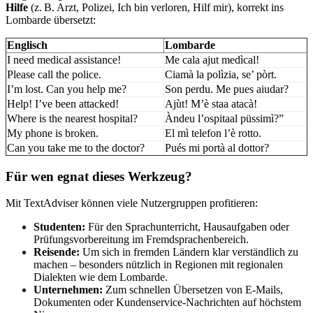
Hilfe
(z. B. Arzt, Polizei, Ich bin verloren, Hilf mir), korrekt ins
Lombarde übersetzt:
Englisch
Lombarde
I need medical assistance!
Me cala ajut medìcal!
Please call the police.
Ciamà la polìzia, se’ pòrt.
I’m lost. Can you help me?
Son perdu. Me pues aiudar?
Help! I’ve been attacked!
Ajùt! M’è staa atacà!
Where is the nearest hospital?
Àndeu l’ospitaal püssimì?”
My phone is broken.
El mì telefon l’è rotto.
Can you take me to the doctor?
Pués mi portà al dottor?
Für wen egnat dieses Werkzeug?
Mit TextAdviser können viele Nutzergruppen profitieren:
Studenten:
Für den Sprachunterricht, Hausaufgaben oder
Prüfungsvorbereitung im Fremdsprachenbereich.
Reisende:
Um sich in fremden Ländern klar verständlich zu
machen – besonders nützlich in Regionen mit regionalen
Dialekten wie dem Lombarde.
Unternehmen:
Zum schnellen Übersetzen von E-Mails,
Dokumenten oder Kundenservice-Nachrichten auf höchstem