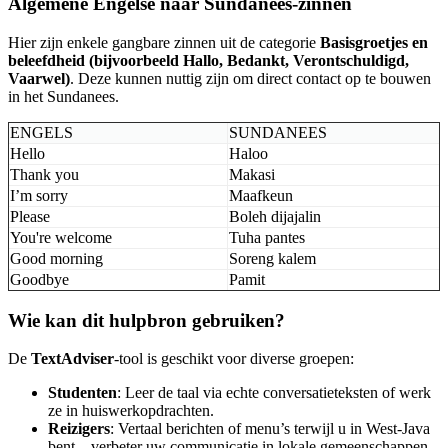
Algemene Engelse naar Sundanees-zinnen
Hier zijn enkele gangbare zinnen uit de categorie
Basisgroetjes en
beleefdheid (bijvoorbeeld Hallo, Bedankt, Verontschuldigd,
Vaarwel)
. Deze kunnen nuttig zijn om direct contact op te bouwen
in het Sundanees.
ENGELS
SUNDANEES
Hello
Haloo
Thank you
Makasi
I’m sorry
Maafkeun
Please
Boleh dijajalin
You're welcome
Tuha pantes
Good morning
Soreng kalem
Goodbye
Pamit
Wie kan dit hulpbron gebruiken?
De
TextAdviser
-tool is geschikt voor diverse groepen:
Studenten
: Leer de taal via echte conversatieteksten of werk
ze in huiswerkopdrachten.
Reizigers
: Vertaal berichten of menu’s terwijl u in West-Java
bent – verbeter uw communicatie in lokale gemeenschappen.