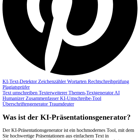
KI-Text-Detektor
Zeichenzähler
Wortarten
Rechtschreibprüfung
Plagiatsprüfer
Text umschreiben
Texterweiterer
Themen-Textgenerator
AI
Humanizer
Zusammenfasser
KI-Umschreibe-Tool
Überschriftengenerator
Traumdeuter
Was ist der KI-Präsentationsgenerator?
Der KI-Präsentationsgenerator ist ein hochmodernes Tool, mit dem
Sie hochwertige Präsentationen aus einfachem Text in