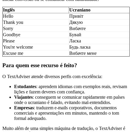
Inglês
Ucraniano
Hello
Привіт
Thank you
Дякую
Sorry
Вибачте
Goodbye
Бувай
Please
Ласка
You're welcome
Будь ласка
Excuse me
Вибачте мене
Para quem esse recurso é feito?
O TextAdviser atende diversos perfis com excelência:
Estudantes
: aprendem idiomas com exemplos reais, revisam
lições e fazem deveres com confiança.
Viajantes
: conseguem se comunicar rapidamente em países
onde o ucraniano é falado, evitando mal-entendidos.
Empresas
: traduzem e-mails corporativos, documentos
comerciais e apresentações em minutos, mantendo o tom
formal adequado.
Muito além de uma simples máquina de tradução, o TextAdviser é