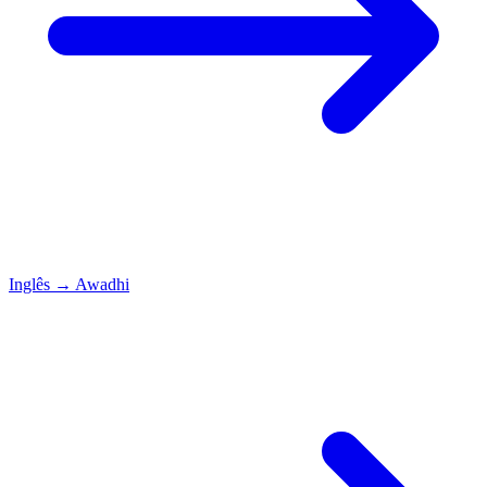
Inglês
→
Awadhi