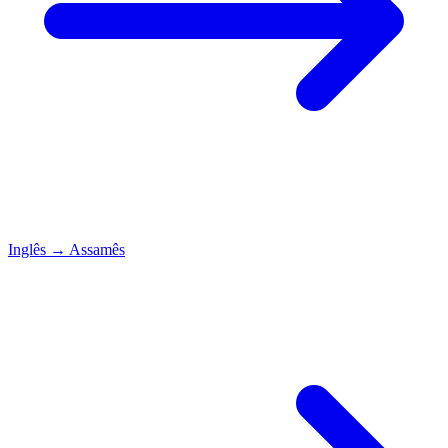
Inglês
→
Assamês