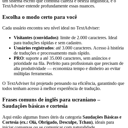
um sistema escrito que combina clareza e beleza linguística, e o
TextAdviser entende profundamente essas nuances.
Escolha o modo certo para você
Cada usuário encontra seu nível ideal no TextAdviser:
Visitantes (convidados)
: limite de 2.000 caracteres. Ideal
para traduções rápidas e sem cadastro.
Usuários registrados
: até 3.000 caracteres. Acesso à história
de traduções e processamento mais rápido.
PRO
: suporte a até 35.000 caracteres, sem anúncios e
prioridade na fila. Perfeito para profissionais que precisam de
alta produtividade — economiza tempo e dinheiro ao evitar
múltiplas ferramentas.
O TextAdviser foi projetado pensando na eficiência, garantindo que
todos tenham acesso à melhor experiência de tradução.
Frases comuns de inglês para ucraniano –
Saudações básicas e cortesia
Aqui estão algumas frases úteis da categoria
Saudações Básicas e
Cortesia (ex.: Olá, Obrigado, Desculpe, Tchau)
, ideais para
iniciar conversas ou se comunicar com naturalidade.