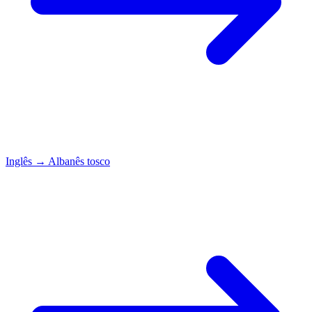
Inglês
→
Albanês tosco