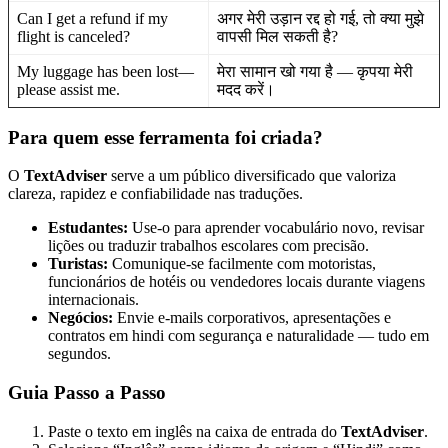
Can I get a refund if my
अगर मेरी उड़ान रद्द हो गई, तो क्या मुझे
flight is canceled?
वापसी मिल सकती है?
My luggage has been lost—
मेरा सामान खो गया है — कृपया मेरी
please assist me.
मदद करें।
Para quem esse ferramenta foi criada?
O
TextAdviser
serve a um público diversificado que valoriza
clareza, rapidez e confiabilidade nas traduções.
Estudantes:
Use-o para aprender vocabulário novo, revisar
lições ou traduzir trabalhos escolares com precisão.
Turistas:
Comunique-se facilmente com motoristas,
funcionários de hotéis ou vendedores locais durante viagens
internacionais.
Negócios:
Envie e-mails corporativos, apresentações e
contratos em hindi com segurança e naturalidade — tudo em
segundos.
Guia Passo a Passo
Paste o texto em inglês na caixa de entrada do
TextAdviser
.