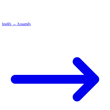
Inglês
→
Assamês