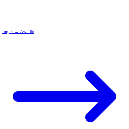
Inglês
→
Awadhi