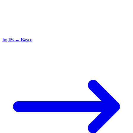
Inglês
→
Basco