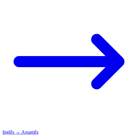
Inglês
→
Assamês