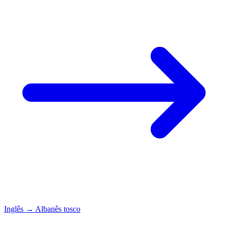
Inglês
→
Albanês tosco