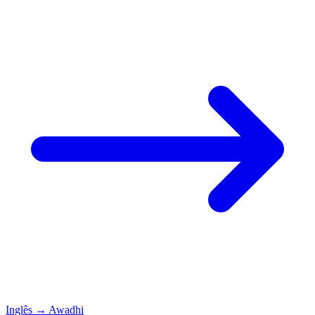
Inglês
→
Awadhi