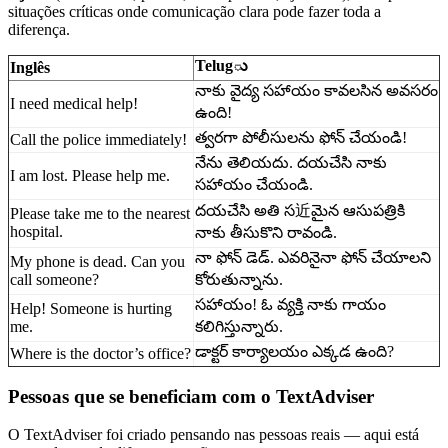
situações críticas onde comunicação clara pode fazer toda a
diferença.
Telugు
Inglês
నాకు వైద్య సహాయం కావలసిన అవసరం
I need medical help!
ఉంది!
త్వరగా పోలీసులను ఫోన్ చేయండి!
Call the police immediately!
నేను తెలియదు. దయచేసి నాకు
I am lost. Please help me.
సహాయం చేయండి.
దయచేసి అతి స近మైన ఆసుపత్రికి
Please take me to the nearest
hospital.
నాకు తీసుకొని రావండి.
నా ఫోన్ డెడ్. ఎవరినైనా ఫోన్ చేయాలని
My phone is dead. Can you
call someone?
కోరుతున్నాను.
సహాయం! ఓ వ్యక్తి నాకు గాయం
Help! Someone is hurting
me.
కలిగిస్తున్నారు.
డాక్టర్ కార్యాలయం ఎక్కడ ఉంది?
Where is the doctor’s office?
Pessoas que se beneficiam com o TextAdviser
O TextAdviser foi criado pensando nas pessoas reais — aqui está