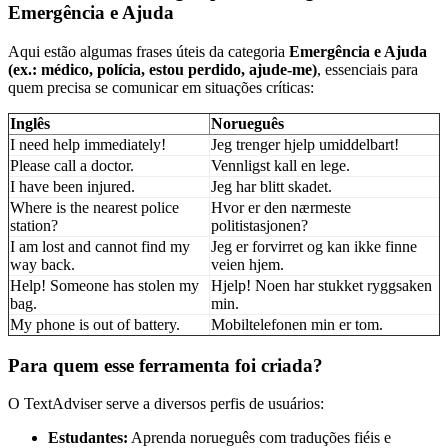
Emergência e Ajuda
Aqui estão algumas frases úteis da categoria
Emergência e Ajuda
(ex.: médico, polícia, estou perdido, ajude-me)
, essenciais para
quem precisa se comunicar em situações críticas:
Inglês
Norueguês
I need help immediately!
Jeg trenger hjelp umiddelbart!
Please call a doctor.
Vennligst kall en lege.
I have been injured.
Jeg har blitt skadet.
Where is the nearest police
Hvor er den nærmeste
station?
politistasjonen?
I am lost and cannot find my
Jeg er forvirret og kan ikke finne
way back.
veien hjem.
Help! Someone has stolen my
Hjelp! Noen har stukket ryggsaken
bag.
min.
My phone is out of battery.
Mobiltelefonen min er tom.
Para quem esse ferramenta foi criada?
O TextAdviser serve a diversos perfis de usuários:
Estudantes:
Aprenda norueguês com traduções fiéis e