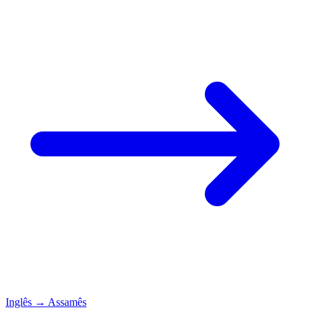
Inglês
→
Assamês