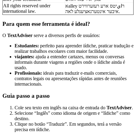
All rights reserved under
אalley רايיטס ארע רעזערווירט
international law.
איבער אינטערנאציענלע לאה.
Para quem esse ferramenta é ideal?
O
TextAdviser
serve a diversos perfis de usuários:
Estudantes:
perfeito para aprender iídiche, praticar tradução e
realizar trabalhos escolares com maior facilidade.
viajantes:
ajuda a entender cartazes, menus ou conversas
informais durante viagens a regiões onde o iídiche ainda é
usado.
Profissionais:
ideais para traduzir e-mails comerciais,
contratos legais ou apresentações rápidas antes de reuniões
internacionais.
Guia passo a passo
Cole seu texto em inglês na caixa de entrada do
TextAdviser
.
Selecione “Inglês” como idioma de origem e “Iídiche” como
destino.
Clique no botão “Traduzir”. Em segundos, terá a versão
precisa em iídiche.