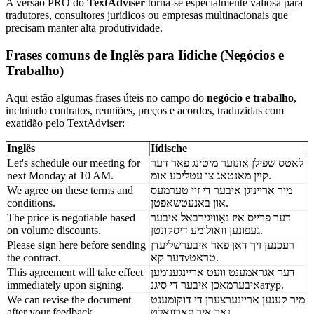
A versão PRO do
TextAdviser
torna-se especialmente valiosa para
tradutores, consultores jurídicos ou empresas multinacionais que
precisam manter alta produtividade.
Frases comuns de Inglês para Iídiche (Negócios e
Trabalho)
Aqui estão algumas frases úteis no campo do
negócio e trabalho
,
incluindo contratos, reuniões, preços e acordos, traduzidas com
exatidão pelo TextAdviser:
Inglês
Iídische
Let's schedule our meeting for
לאטס שפילן אונזער מיטינג פאר דער
next Monday at 10 AM.
קיין מאנטאג צו עטליכע אומ.
We agree on these terms and
מיר ארייניגן איבער די זיי טערמעס
conditions.
און באנעטשאפטן.
The price is negotiable based
דער פרייס איז נאַוויגירבאל איבער
on volume discounts.
געפונען וואולומע דיסקונטן.
Please sign here before sending
רעכנען זיך דאן פאר איבערשליעדן
the contract.
דער קאνטראט.
This agreement will take effect
דער אגראמענט וועט אריינגענומען
immediately upon signing.
איבערמאכן איבער די סיגנатур.
We can revise the document
מיר קענען אריינערצערן די דוקומענט
after your feedback.
נאך איר פארוואלט.