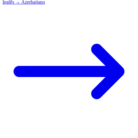
Inglês
→
Azerbaijano