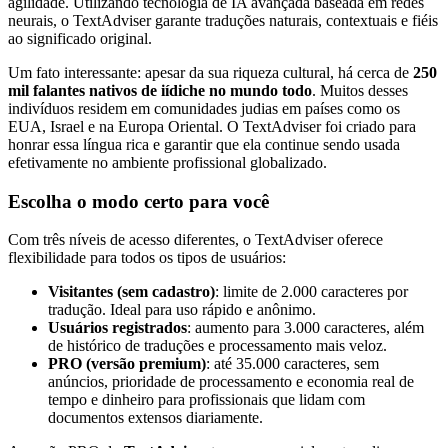
agilidade. Utilizando tecnologia de IA avançada baseada em redes
neurais, o TextAdviser garante traduções naturais, contextuais e fiéis
ao significado original.
Um fato interessante: apesar da sua riqueza cultural, há cerca de
250
mil falantes nativos de iídiche no mundo todo
. Muitos desses
indivíduos residem em comunidades judias em países como os
EUA, Israel e na Europa Oriental. O TextAdviser foi criado para
honrar essa língua rica e garantir que ela continue sendo usada
efetivamente no ambiente profissional globalizado.
Escolha o modo certo para você
Com três níveis de acesso diferentes, o TextAdviser oferece
flexibilidade para todos os tipos de usuários:
Visitantes (sem cadastro)
: limite de 2.000 caracteres por
tradução. Ideal para uso rápido e anônimo.
Usuários registrados
: aumento para 3.000 caracteres, além
de histórico de traduções e processamento mais veloz.
PRO (versão premium)
: até 35.000 caracteres, sem
anúncios, prioridade de processamento e economia real de
tempo e dinheiro para profissionais que lidam com
documentos extensos diariamente.