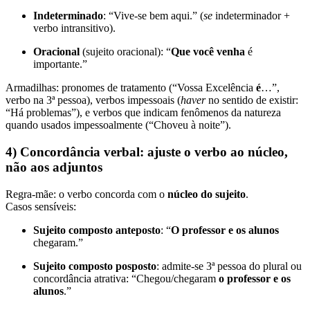
Indeterminado
: “Vive-se bem aqui.” (
se
indeterminador +
verbo intransitivo).
Oracional
(sujeito oracional): “
Que você venha
é
importante.”
Armadilhas: pronomes de tratamento (“Vossa Excelência
é
…”,
verbo na 3ª pessoa), verbos impessoais (
haver
no sentido de existir:
“Há problemas”), e verbos que indicam fenômenos da natureza
quando usados impessoalmente (“Choveu à noite”).
4) Concordância verbal: ajuste o verbo ao núcleo,
não aos adjuntos
Regra-mãe: o verbo concorda com o
núcleo do sujeito
.
Casos sensíveis:
Sujeito composto anteposto
: “
O professor e os alunos
chegaram.”
Sujeito composto posposto
: admite-se 3ª pessoa do plural ou
concordância atrativa: “Chegou/chegaram
o professor e os
alunos
.”