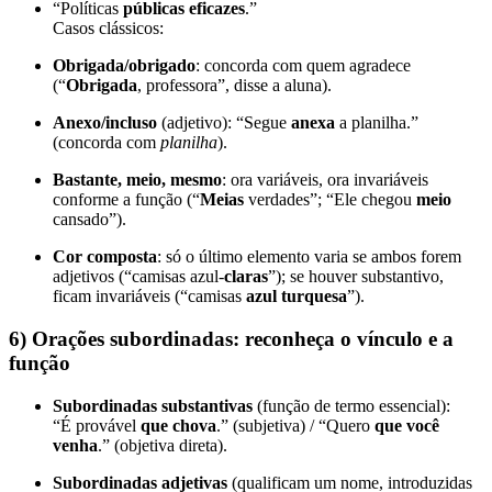
“Políticas
públicas eficazes
.”
Casos clássicos:
Obrigada/obrigado
: concorda com quem agradece
(“
Obrigada
, professora”, disse a aluna).
Anexo/incluso
(adjetivo): “Segue
anexa
a planilha.”
(concorda com
planilha
).
Bastante, meio, mesmo
: ora variáveis, ora invariáveis
conforme a função (“
Meias
verdades”; “Ele chegou
meio
cansado”).
Cor composta
: só o último elemento varia se ambos forem
adjetivos (“camisas azul-
claras
”); se houver substantivo,
ficam invariáveis (“camisas
azul turquesa
”).
6) Orações subordinadas: reconheça o vínculo e a
função
Subordinadas substantivas
(função de termo essencial):
“É provável
que chova
.” (subjetiva) / “Quero
que você
venha
.” (objetiva direta).
Subordinadas adjetivas
(qualificam um nome, introduzidas