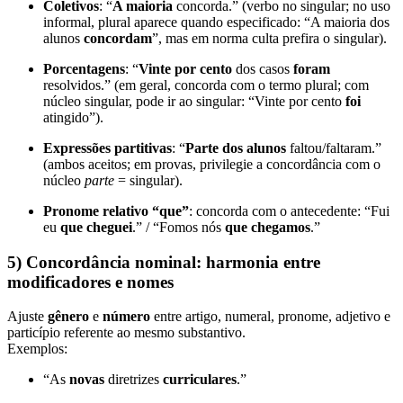
Coletivos
: “
A maioria
concorda.” (verbo no singular; no uso
informal, plural aparece quando especificado: “A maioria dos
alunos
concordam
”, mas em norma culta prefira o singular).
Porcentagens
: “
Vinte por cento
dos casos
foram
resolvidos.” (em geral, concorda com o termo plural; com
núcleo singular, pode ir ao singular: “Vinte por cento
foi
atingido”).
Expressões partitivas
: “
Parte dos alunos
faltou/faltaram.”
(ambos aceitos; em provas, privilegie a concordância com o
núcleo
parte
= singular).
Pronome relativo “que”
: concorda com o antecedente: “Fui
eu
que cheguei
.” / “Fomos nós
que chegamos
.”
5) Concordância nominal: harmonia entre
modificadores e nomes
Ajuste
gênero
e
número
entre artigo, numeral, pronome, adjetivo e
particípio referente ao mesmo substantivo.
Exemplos:
“As
novas
diretrizes
curriculares
.”