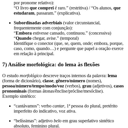
por pronome relativo):
“O livro
que comprei
é raro.” (restritiva) / “Os alunos,
que
estudaram
, passaram.” (explicativa).
Subordinadas adverbiais
(valor circunstancial,
frequentemente com conjunção):
“
Embora
estivesse cansado, continuou.” (concessiva)
“
Quando
chegar, avise.” (temporal)
Identifique o conector (que, se, quem, onde; embora, porque,
caso, como, quando…) e pergunte que papel a oração exerce
em relação à principal.
7) Análise morfológica: do lema às flexões
O estudo
morfológico
descreve traços internos da palavra:
lema
(forma de dicionário),
classe
,
gênero/número
(nomes),
pessoa/número/tempo/modo/voz
(verbos),
grau
(adjetivos),
casos
pronominais
(formas átonas/ênclise/próclise/mesóclise).
Exemplo sintético:
“cantávamos”: verbo
cantar
, 1ª pessoa do plural, pretérito
imperfeito do indicativo, voz ativa.
“belíssimas”: adjetivo
belo
em grau superlativo sintético
absoluto, feminino plural.