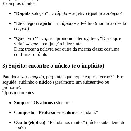
Exemplos rápidos:
“
Rápida
solução” →
rápida
= adjetivo (qualifica
solução
).
“Ele chegou
rápido
” →
rápido
= advérbio (modifica o verbo
chegou
).
“
Que
livro?” →
que
= pronome interrogativo; “Disse
que
viria” →
que
= conjunção integrante.
Dica: trocar a palavra por outra da mesma classe costuma
confirmar o rótulo.
3) Sujeito: encontre o núcleo (e o implícito)
Para localizar o
sujeito
, pergunte “quem/que é que + verbo?”. Em
seguida, sublinhe o
núcleo
(geralmente um substantivo ou
pronome).
Tipos recorrentes:
Simples
: “Os
alunos
estudam.”
Composto
: “
Professores e alunos
estudam.”
Oculto (elíptico)
: “Estudamos muito.” (núcleo subentendido
=
nós
).