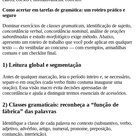
Como acertar em tarefas de gramática: um roteiro prático e
seguro
Dominar exercícios de
classes gramaticais
, identificação de
sujeito
,
concordância verbal
,
concordância nominal
, análise de
orações
subordinadas
e estudo
morfológico
exige método. Abaixo,
apresento um roteiro de trabalho que você pode aplicar em qualquer
texto — do vestibular ao concurso — com exemplos, armadilhas
comuns e um checklist final.
1) Leitura global e segmentação
Antes de qualquer marcação, leia o período inteiro e, se necessário,
separe-o em orações (cada verbo finito costuma inaugurar uma
oração). Essa visão macro evita decisões apressadas de
concordância e ajuda a distinguir termos essenciais de acessórios.
2) Classes gramaticais: reconheça a “função de
fábrica” das palavras
Identifique a classe de cada palavra
no contexto
(substantivo, verbo,
adjetivo, advérbio, artigo, numeral, pronome, preposição,
conjunção, interjeição).