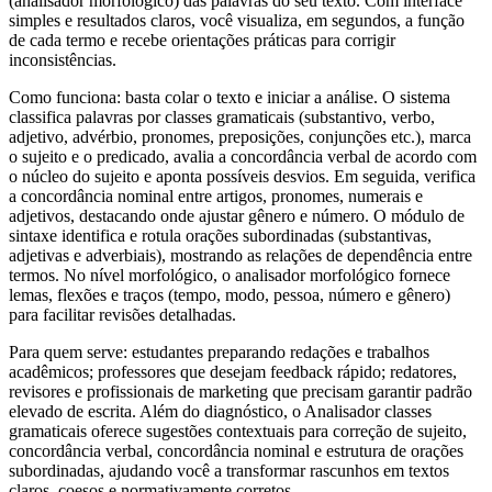
(analisador morfológico) das palavras do seu texto. Com interface
simples e resultados claros, você visualiza, em segundos, a função
de cada termo e recebe orientações práticas para corrigir
inconsistências.
Como funciona: basta colar o texto e iniciar a análise. O sistema
classifica palavras por classes gramaticais (substantivo, verbo,
adjetivo, advérbio, pronomes, preposições, conjunções etc.), marca
o sujeito e o predicado, avalia a concordância verbal de acordo com
o núcleo do sujeito e aponta possíveis desvios. Em seguida, verifica
a concordância nominal entre artigos, pronomes, numerais e
adjetivos, destacando onde ajustar gênero e número. O módulo de
sintaxe identifica e rotula orações subordinadas (substantivas,
adjetivas e adverbiais), mostrando as relações de dependência entre
termos. No nível morfológico, o analisador morfológico fornece
lemas, flexões e traços (tempo, modo, pessoa, número e gênero)
para facilitar revisões detalhadas.
Para quem serve: estudantes preparando redações e trabalhos
acadêmicos; professores que desejam feedback rápido; redatores,
revisores e profissionais de marketing que precisam garantir padrão
elevado de escrita. Além do diagnóstico, o Analisador classes
gramaticais oferece sugestões contextuais para correção de sujeito,
concordância verbal, concordância nominal e estrutura de orações
subordinadas, ajudando você a transformar rascunhos em textos
claros, coesos e normativamente corretos.