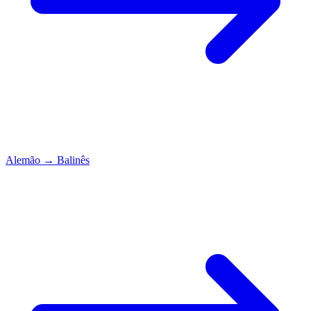
Alemão
→
Balinês