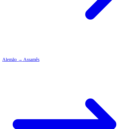
Alemão
→
Assamês