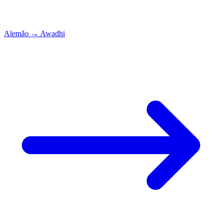
Alemão
→
Awadhi