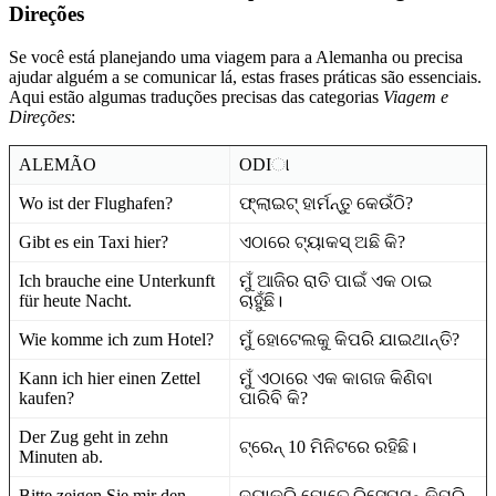
Direções
Se você está planejando uma viagem para a Alemanha ou precisa
ajudar alguém a se comunicar lá, estas frases práticas são essenciais.
Aqui estão algumas traduções precisas das categorias
Viagem e
Direções
:
ALEMÃO
ODIା
Wo ist der Flughafen?
ଫ୍ଲାଇଟ୍ ହାର୍ମନ୍ତୁ କେଉଁଠି?
Gibt es ein Taxi hier?
ଏଠାରେ ଟ୍ୟାକସ୍ ଅଛି କି?
Ich brauche eine Unterkunft
ମୁଁ ଆଜିର ରାତି ପାଇଁ ଏକ ଠାଇ
für heute Nacht.
ଚାହୁଁଛି।
Wie komme ich zum Hotel?
ମୁଁ ହୋଟେଲକୁ କିପରି ଯାଇଥାନ୍ତି?
Kann ich hier einen Zettel
ମୁଁ ଏଠାରେ ଏକ କାଗଜ କିଣିବା
kaufen?
ପାରିବି କି?
Der Zug geht in zehn
ଟ୍ରେନ୍ 10 ମିନିଟରେ ରହିଛି।
Minuten ab.
Bitte zeigen Sie mir den
ଦୟାକରି ମୋତେ ରିସେପ୍‌ସନ୍ କିପରି