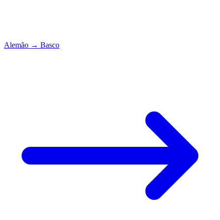
Alemão
→
Basco