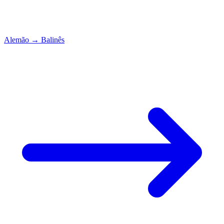
Alemão
→
Balinês