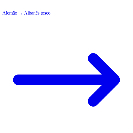
Alemão
→
Albanês tosco