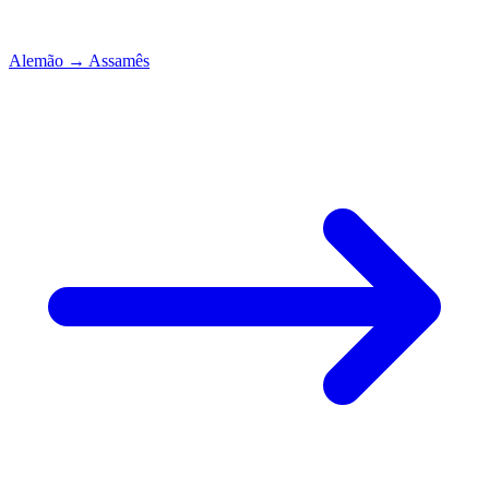
Alemão
→
Assamês