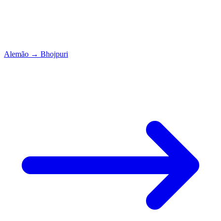
Alemão
→
Bhojpuri