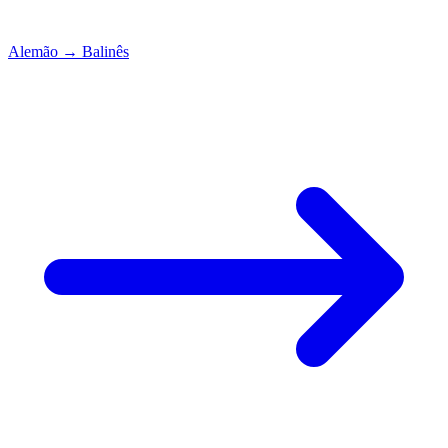
Alemão
→
Balinês