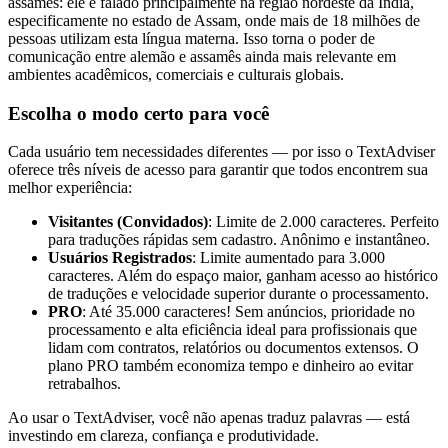
assamês: ele é falado principalmente na região nordeste da Índia,
especificamente no estado de Assam, onde mais de 18 milhões de
pessoas utilizam esta língua materna. Isso torna o poder de
comunicação entre alemão e assamês ainda mais relevante em
ambientes acadêmicos, comerciais e culturais globais.
Escolha o modo certo para você
Cada usuário tem necessidades diferentes — por isso o TextAdviser
oferece três níveis de acesso para garantir que todos encontrem sua
melhor experiência:
Visitantes (Convidados)
: Limite de 2.000 caracteres. Perfeito
para traduções rápidas sem cadastro. Anônimo e instantâneo.
Usuários Registrados
: Limite aumentado para 3.000
caracteres. Além do espaço maior, ganham acesso ao histórico
de traduções e velocidade superior durante o processamento.
PRO
: Até 35.000 caracteres! Sem anúncios, prioridade no
processamento e alta eficiência ideal para profissionais que
lidam com contratos, relatórios ou documentos extensos. O
plano PRO também economiza tempo e dinheiro ao evitar
retrabalhos.
Ao usar o TextAdviser, você não apenas traduz palavras — está
investindo em clareza, confiança e produtividade.