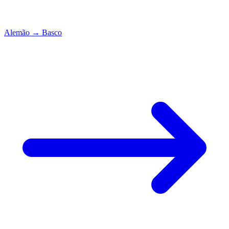
Alemão
→
Basco