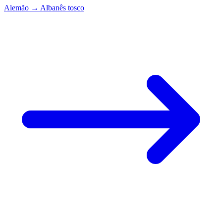
Alemão
→
Albanês tosco