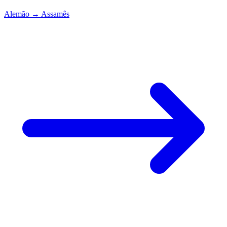
Alemão
→
Assamês