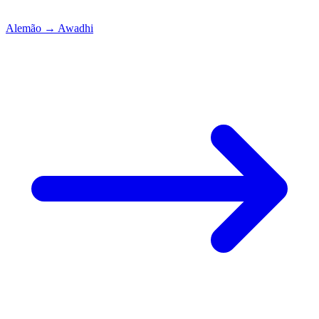
Alemão
→
Awadhi