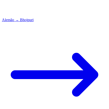
Alemão
→
Bhojpuri