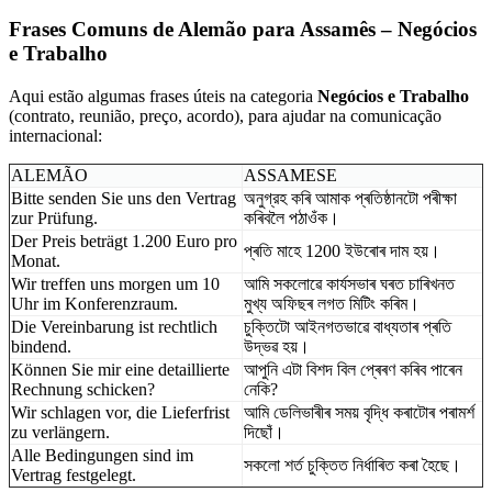
Frases Comuns de Alemão para Assamês – Negócios
e Trabalho
Aqui estão algumas frases úteis na categoria
Negócios e Trabalho
(contrato, reunião, preço, acordo), para ajudar na comunicação
internacional:
ALEMÃO
ASSAMESE
Bitte senden Sie uns den Vertrag
অনুগ্রহ কৰি আমাক প্ৰতিষ্ঠানটো পৰীক্ষা
zur Prüfung.
কৰিবলৈ পঠাওঁক।
Der Preis beträgt 1.200 Euro pro
প্ৰতি মাহে 1200 ইউৰোৰ দাম হয়।
Monat.
Wir treffen uns morgen um 10
আমি সকলোৱে কাৰ্যসভাৰ ঘৰত চাৰিখনত
Uhr im Konferenzraum.
মুখ্য অফিছৰ লগত মিটিং কৰিম।
Die Vereinbarung ist rechtlich
চুক্তিটো আইনগতভাৱে বাধ্যতাৰ প্ৰতি
bindend.
উদ্ভৱ হয়।
Können Sie mir eine detaillierte
আপুনি এটা বিশদ বিল প্ৰেৰণ কৰিব পাৰেন
Rechnung schicken?
নেকি?
Wir schlagen vor, die Lieferfrist
আমি ডেলিভাৰীৰ সময় বৃদ্ধি কৰাটোৰ পৰামর্শ
zu verlängern.
দিছোঁ।
Alle Bedingungen sind im
সকলো শৰ্ত চুক্তিত নিৰ্ধাৰিত কৰা হৈছে।
Vertrag festgelegt.