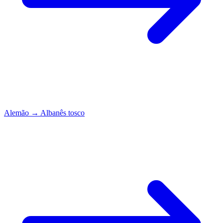
Alemão
→
Albanês tosco