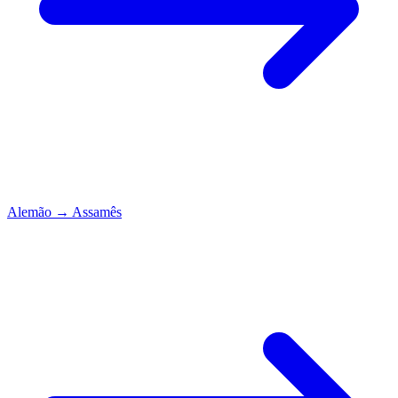
Alemão
→
Assamês