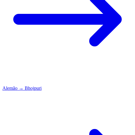
Alemão
→
Bhojpuri