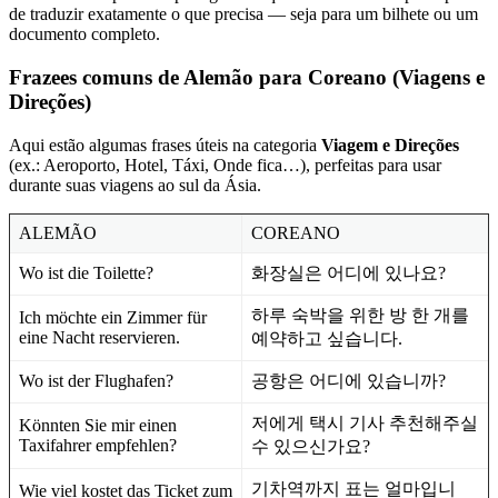
de traduzir exatamente o que precisa — seja para um bilhete ou um
documento completo.
Frazees comuns de Alemão para Coreano (Viagens e
Direções)
Aqui estão algumas frases úteis na categoria
Viagem e Direções
(ex.: Aeroporto, Hotel, Táxi, Onde fica…), perfeitas para usar
durante suas viagens ao sul da Ásia.
ALEMÃO
COREANO
Wo ist die Toilette?
화장실은 어디에 있나요?
하루 숙박을 위한 방 한 개를
Ich möchte ein Zimmer für
eine Nacht reservieren.
예약하고 싶습니다.
Wo ist der Flughafen?
공항은 어디에 있습니까?
저에게 택시 기사 추천해주실
Könnten Sie mir einen
Taxifahrer empfehlen?
수 있으신가요?
기차역까지 표는 얼마입니
Wie viel kostet das Ticket zum