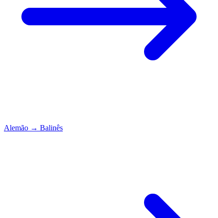
Alemão
→
Balinês