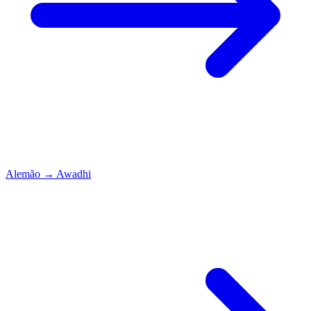
Alemão
→
Awadhi