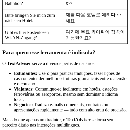
Bahnhof?
까?
제를 다음 호텔로 데려다 주
Bitte bringen Sie mich zum
nächsten Hotel.
세요.
여기에 무료 와이파이 접속이
Gibt es hier kostenlosen
WLAN-Zugang?
가능한가요?
Para quem esse ferramenta é indicada?
O
TextAdviser
serve a diversos perfis de usuários:
Estudantes:
Use-o para praticar traduções, fazer lições de
casa ou entender melhor estruturas gramaticais entre o alemão
e o coreano.
Viajantes:
Comunique-se facilmente em hotéis, estações
ferroviárias ou aeroportos, mesmo sem dominar o idioma
local.
Negócios:
Traduza e-mails comerciais, contratos ou
apresentações rapidamente — tudo com alto grau de precisão.
Mais do que apenas um tradutor, o
TextAdviser
se torna seu
parceiro diário nas interações multilíngues.