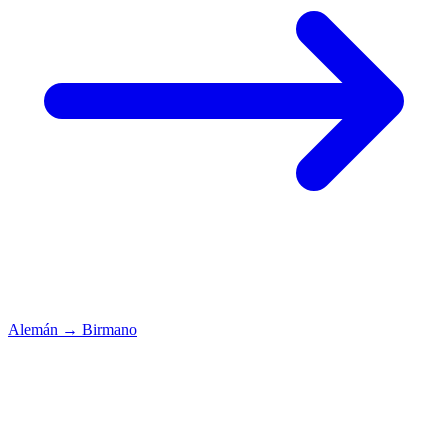
Alemán
→
Birmano