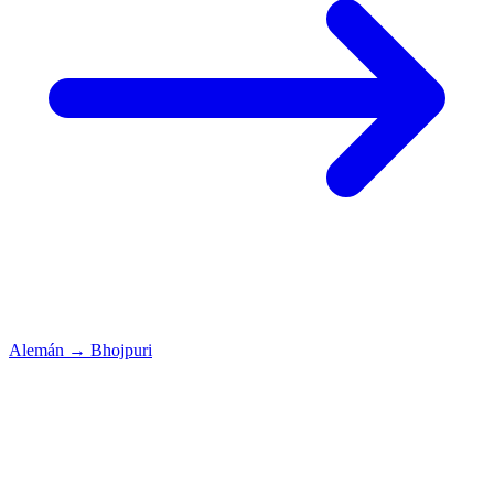
Alemán
→
Bhojpuri