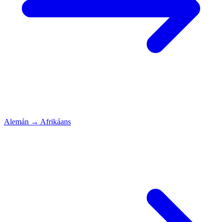
Alemán
→
Afrikáans