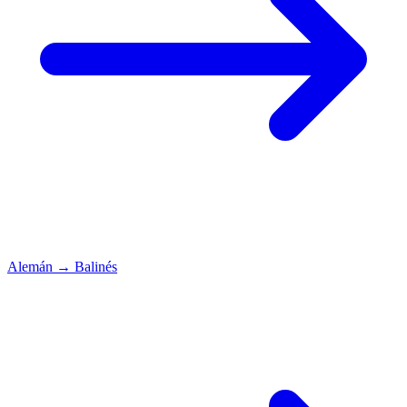
Alemán
→
Balinés