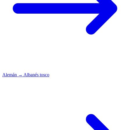
Alemán
→
Albanés tosco