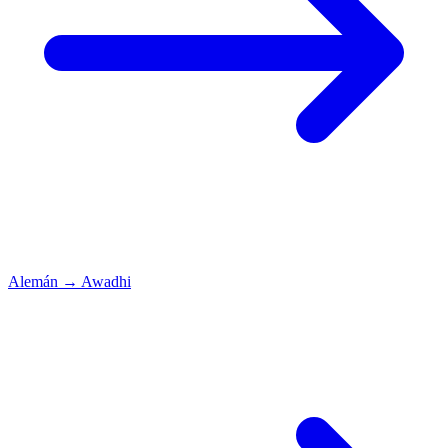
Alemán
→
Awadhi