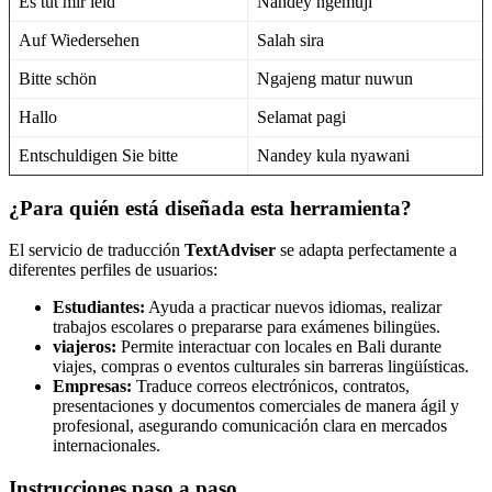
Es tut mir leid
Nandey ngemuji
Auf Wiedersehen
Salah sira
Bitte schön
Ngajeng matur nuwun
Hallo
Selamat pagi
Entschuldigen Sie bitte
Nandey kula nyawani
¿Para quién está diseñada esta herramienta?
El servicio de traducción
TextAdviser
se adapta perfectamente a
diferentes perfiles de usuarios:
Estudiantes:
Ayuda a practicar nuevos idiomas, realizar
trabajos escolares o prepararse para exámenes bilingües.
viajeros:
Permite interactuar con locales en Bali durante
viajes, compras o eventos culturales sin barreras lingüísticas.
Empresas:
Traduce correos electrónicos, contratos,
presentaciones y documentos comerciales de manera ágil y
profesional, asegurando comunicación clara en mercados
internacionales.
Instrucciones paso a paso