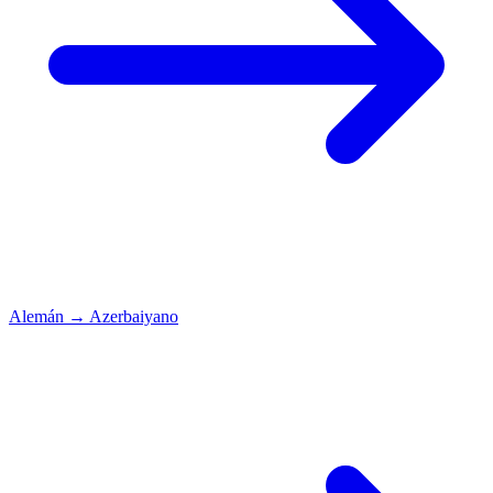
Alemán
→
Azerbaiyano