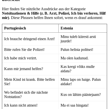
Hier finden Sie nützliche Ausdrücke aus der Kategorie
Notsituationen & Hilfe (z. B. Arzt, Polizei, Ich bin verloren, Hilf
mir)
. Diese Phrasen helfen Ihnen sofort, wenn es drauf ankommt:
Portugiesisch
Estonia
Minu tuleb kiiresti arsti
Ich brauche dringend einen Arzt!
juurde!
Bitte rufen Sie die Polizei!
Palun helista politsei!
Ich habe mich verirrt.
Ma olen kadunud.
Kas keegi võiks mulle
Kann mir jemand helfen?
aidata?
Mein Kind ist krank. Bitte helfen
Minu laps on haige. Palun
Sie!
aidake!
Wo befindet sich die nächste
Kus on lähim päästejaam?
Notstation?
Ich kann nicht atmen!
Ma ei saa hingata!