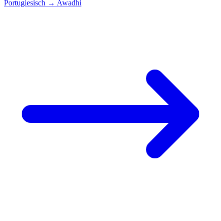
Portugiesisch
→
Awadhi