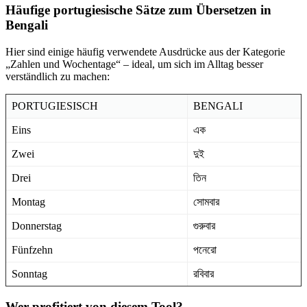
Häufige portugiesische Sätze zum Übersetzen in
Bengali
Hier sind einige häufig verwendete Ausdrücke aus der Kategorie
„Zahlen und Wochentage“ – ideal, um sich im Alltag besser
verständlich zu machen:
PORTUGIESISCH
BENGALI
Eins
এক
Zwei
দুই
Drei
তিন
Montag
সোমবার
Donnerstag
গুরুবার
Fünfzehn
পনেরো
Sonntag
রবিবার
Wer profitiert von diesem Tool?