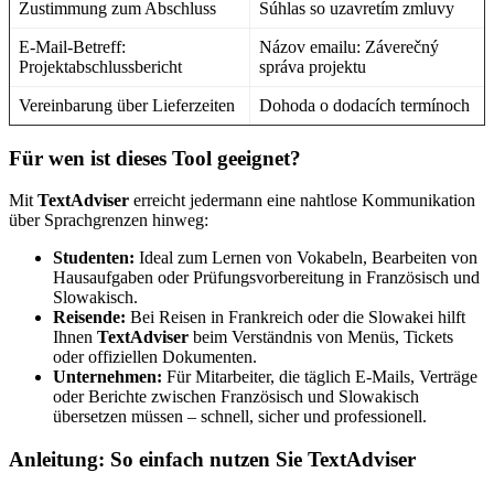
Zustimmung zum Abschluss
Súhlas so uzavretím zmluvy
E-Mail-Betreff:
Názov emailu: Záverečný
Projektabschlussbericht
správa projektu
Vereinbarung über Lieferzeiten
Dohoda o dodacích termínoch
Für wen ist dieses Tool geeignet?
Mit
TextAdviser
erreicht jedermann eine nahtlose Kommunikation
über Sprachgrenzen hinweg:
Studenten:
Ideal zum Lernen von Vokabeln, Bearbeiten von
Hausaufgaben oder Prüfungsvorbereitung in Französisch und
Slowakisch.
Reisende:
Bei Reisen in Frankreich oder die Slowakei hilft
Ihnen
TextAdviser
beim Verständnis von Menüs, Tickets
oder offiziellen Dokumenten.
Unternehmen:
Für Mitarbeiter, die täglich E-Mails, Verträge
oder Berichte zwischen Französisch und Slowakisch
übersetzen müssen – schnell, sicher und professionell.
Anleitung: So einfach nutzen Sie TextAdviser